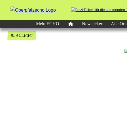
Mein ECHO
Newsticker
Alle Ort
BLAULICHT