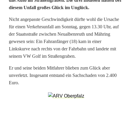
das Auto im Straßengraben. Die drei Insassen hatten bei
u
diesem Unfall großes Glück im Unglück.
t
Nicht angepasste Geschwindigkeit dürfte wohl die Ursache
o
für einen Verkehrsunfall am Sonntag, gegen 13.30 Uhr, auf
der Staatsstraße zwischen Neualbenreuth und Mähring
l
gewesen sein: Ein Fahranfänger (18) kam in einer
a
Linkskurve nach rechts von der Fahrbahn und landete mit
seinem VW Golf im Straßengraben.
n
Er und seine beiden Mitfahrer blieben zum Glück aber
d
unverletzt. Insgesamt entstand ein Sachschaden von 2.400
e
Euro.
t
i
m
S