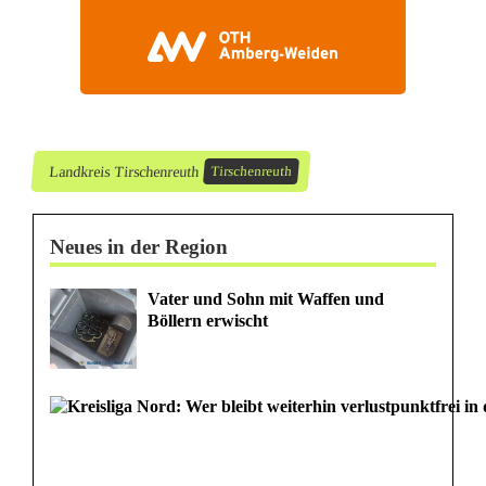
n
Landkreis Tirschenreuth
Tirschenreuth
Neues in der Region
Vater und Sohn mit Waffen und
Böllern erwischt