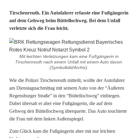
A
Tirschenreuth. Ein Autofahrer erfasste eine Fußgängerin
auf dem Gehweg beim Büttellochweg. Bei dem Unfall
u
verletzte sich die Frau leicht.
t
o
Mit leichten Verletzungen kam eine Fußgängerin in
t
Tirschenreuth nach einem Unfall mit einem Auto davon.
(Symbolbild/Archiv).
o
Wie die Polizei Tirschenreuth mitteilt, wollte der Autofahrer
u
am Dienstagnachmittag mit seinem Auto von der “Äußeren
c
Regensburger Straße” in den “Büttellochweg” einbiegen.
Dabei übersah er aber eine Fußgängerin, die auf dem
h
Gehweg den Büttellochweg überquerte. Das Auto touchierte
i
die Frau mit dem linken Außenspiegel.
e
Zum Glück kam die Fußgängerin aber mit nur leichten