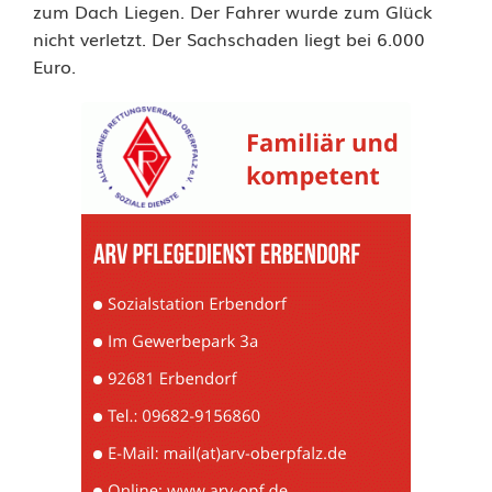
zum Dach Liegen. Der Fahrer wurde zum Glück
r
nicht verletzt. Der Sachschaden liegt bei 6.000
s
Euro.
c
h
l
ä
g
t
s
i
c
h