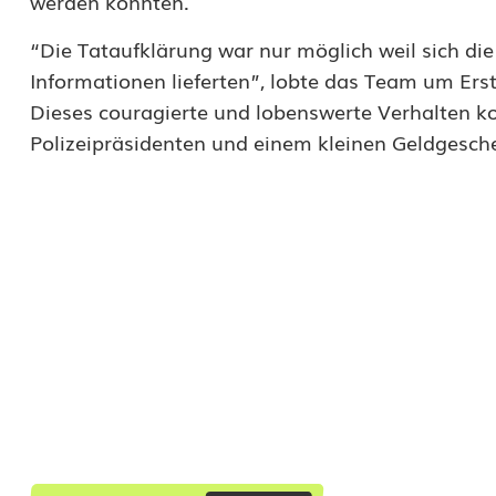
werden konnten.
-
“Die Tataufklärung war nur möglich weil sich die
b
Informationen lieferten”, lobte das Team um Er
r
Dieses couragierte und lobenswerte Verhalten k
a
Polizeipräsidenten und einem kleinen Geldgesch
n
d
a
u
f
g
e
k