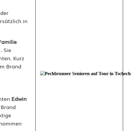
 der
sätzlich in
Familie
. Sie
hten. Kurz
em Brand
nnten
Edwin
 Brand
htige
tgenommen