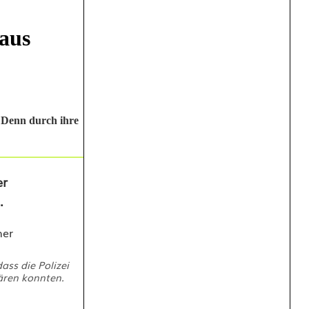
 aus
. Denn durch ihre
er
n.
ass die Polizei
lären konnten.