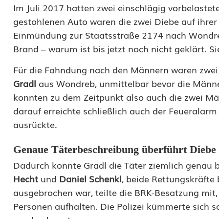
i
Im Juli 2017 hatten zwei einschlägig vorbelaste
e
gestohlenen Auto waren die zwei Diebe auf ihrer 
Einmündung zur Staatsstraße 2174 nach Wondreb
b
Brand – warum ist bis jetzt noch nicht geklärt. Sie
s
Für die Fahndung nach den Männern waren zwei gl
t
Gradl
aus Wondreb, unmittelbar bevor die Männer
a
konnten zu dem Zeitpunkt also auch die zwei Mä
darauf erreichte schließlich auch der Feueralar
h
ausrückte.
l
Genaue Täterbeschreibung überführt Diebe
-
Dadurch konnte Gradl die Täter ziemlich genau b
u
Hecht
und
Daniel Schenkl
, beide Rettungskräft
n
ausgebrochen war, teilte die BRK-Besatzung mit,
Personen aufhalten. Die Polizei kümmerte sich s
d