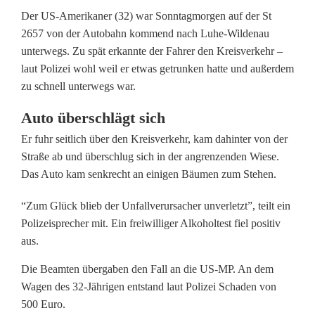
u
Der US-Amerikaner (32) war Sonntagmorgen auf der St
t
2657 von der Autobahn kommend nach Luhe-Wildenau
o
unterwegs. Zu spät erkannte der Fahrer den Kreisverkehr –
laut Polizei wohl weil er etwas getrunken hatte und außerdem
ü
zu schnell unterwegs war.
b
Auto überschlägt sich
e
Er fuhr seitlich über den Kreisverkehr, kam dahinter von der
Straße ab und überschlug sich in der angrenzenden Wiese.
r
Das Auto kam senkrecht an einigen Bäumen zum Stehen.
s
“Zum Glück blieb der Unfallverursacher unverletzt”, teilt ein
c
Polizeisprecher mit. Ein freiwilliger Alkoholtest fiel positiv
h
aus.
l
Die Beamten übergaben den Fall an die US-MP. An dem
Wagen des 32-Jährigen entstand laut Polizei Schaden von
ä
500 Euro.