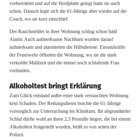
vorbereitetet und auf die Herdplatte gelegt hatte sie auch
W
schon. Danach legte sich die 61-Jährige aber wieder auf die
ü
Coach, wo sie kurz einschlief.
r
Der Rauchmelder in ihrer Wohnung schlug schon bald
Alarm: Auch aufmerksame Nachbarn wurden darauf
s
aufmerksam und alarmierten die Hilfsdienste. Einsatzkräfte
t
der Feuerwehr öffneten die Wohnung, wo sie die stark
verkohlte Mahlzeit und die immer noch schlafende Frau
l
vorfanden.
b
Alkoholtest bringt Erklärung
r
Zum Glück entstand außer einer stark verrauchten Wohnung
a
kein Schaden. Der Rettungsdienst brachte die 61-Jährige
vorsorglich zur Untersuchung ins Klinikum. Ihr abgrundtiefer
t
Schlaf dürfte wohl an ihren 2,3 Promille liegen, die bei einem
e
Alkoholtest festgestellt wurden, heißt es von seiten der
Polizei.
n