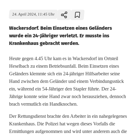
24. April 2024, 11:45 Uhr
Wackersdorf. Beim Einsetzen eines Geländers
wurde ein 24-Jähriger verletzt. Er musste ins
Krankenhaus gebracht werden.
B
Heute gegen 4.45 Uhr kam es in Wackersdorf im Ortsteil
Heselbach zu einem Betriebsunfall. Beim Einsetzen eines
e
Geländers klemmte sich ein 24-jähriger Hilfsarbeiter seine
Hand zwischen dem Geländer und einem Verbindungsstück
t
ein, während ein 54-Jähriger den Stapler führte. Der 24-
r
Jährige konnte seine Hand zwar noch herausziehen, dennoch
brach vermutlich ein Handknochen.
i
e
Der Rettungsdienst brachte den Arbeiter in ein nahegelegenes
Krankenhaus. Die Polizei hat wegen dieses Vorfalls die
b
Ermittlungen aufgenommen und wird unter anderem auch die