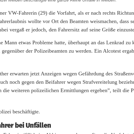
lizei Weiden beschäftigte eine ganze Reihe Unfälle in Weiden.
r VW-Fahrerin (29) die Vorfahrt, als er nach rechts Richtun
Fahrerlaubnis wollte vor Ort den Beamten weismachen, dass se
bei vergaß er jedoch, den Fahrersitz auf seine Größe einzuste
leine Mann etwas Probleme hatte, überhaupt an das Lenkrad z
d gegenüber der Polizeibeamten zu werden. Ein Alcotest ergab
ther erwarten jetzt Anzeigen wegen Gefährdung des Straßenv
auch noch gegen den Beifahrer wegen Strafvereitelung bezie
 die weiteren polizeilichen Ermittlungen ergeben”, teilt die 
olizei beschäftigte.
hrer bei Unfällen