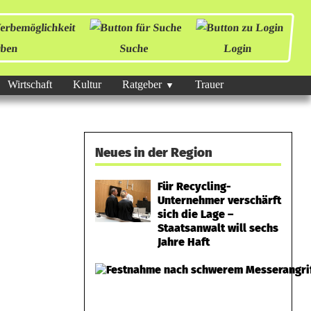
ben
Suche
Login
Wirtschaft
Kultur
Ratgeber
Trauer
Neues in der Region
Für Recycling-
Unternehmer verschärft
sich die Lage –
Staatsanwalt will sechs
Jahre Haft