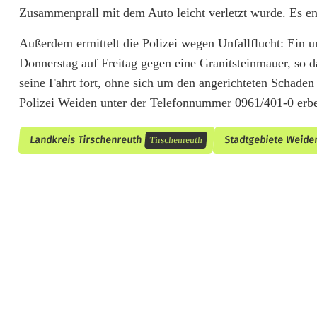
Zusammenprall mit dem Auto leicht verletzt wurde. Es e
e
Außerdem ermittelt die Polizei wegen Unfallflucht: Ein 
a
Donnerstag auf Freitag gegen eine Granitsteinmauer, so d
m
seine Fahrt fort, ohne sich um den angerichteten Schad
Polizei Weiden unter der Telefonnummer 0961/401-0 erbe
t
e
Landkreis Tirschenreuth
Stadtgebiete Weide
Tirschenreuth
b
e
l
e
i
d