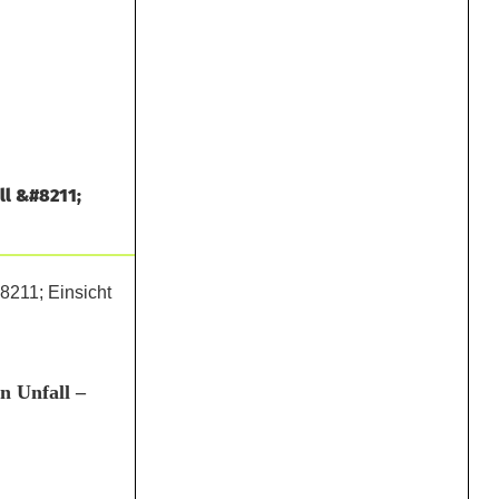
ll &#8211;
n Unfall –