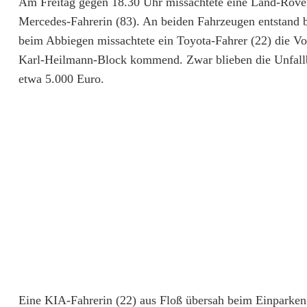
Am Freitag gegen 18.30 Uhr missachtete eine Land-Rover
v
Mercedes-Fahrerin (83). An beiden Fahrzeugen entstand 
beim Abbiegen missachtete ein Toyota-Fahrer (22) die Vo
e
Karl-Heilmann-Block kommend. Zwar blieben die Unfallbe
r
etwa 5.000 Euro.
u
r
s
a
c
h
t
-
Eine KIA-Fahrerin (22) aus Floß übersah beim Einparken
B