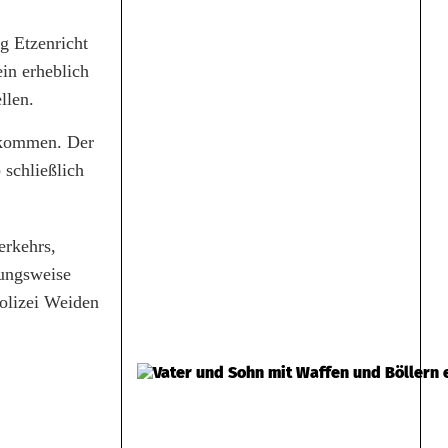
g Etzenricht
in erheblich
llen.
u kommen. Der
 schließlich
erkehrs,
hungsweise
Polizei Weiden