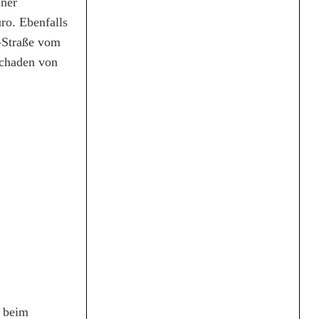
iner
ro. Ebenfalls
n-Straße vom
schaden von
r beim