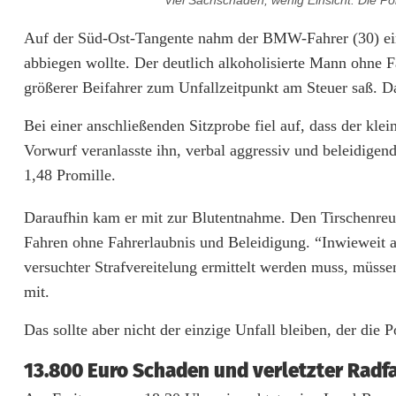
Viel Sachschaden, wenig Einsicht: Die Po
r
Auf der Süd-Ost-Tangente nahm der BMW-Fahrer (30) eine
u
abbiegen wollte. Der deutlich alkoholisierte Mann ohne 
n
größerer Beifahrer zum Unfallzeitpunkt am Steuer saß. Da
k
Bei einer anschließenden Sitzprobe fiel auf, dass der k
e
Vorwurf veranlasste ihn, verbal aggressiv und beleidigen
1,48 Promille.
n
U
Daraufhin kam er mit zur Blutentnahme. Den Tirschenreu
Fahren ohne Fahrerlaubnis und Beleidigung. “Inwieweit 
n
versuchter Strafvereitelung ermittelt werden muss, müssen
f
mit.
a
Das sollte aber nicht der einzige Unfall bleiben, der die P
l
13.800 Euro Schaden und verletzter Radfa
l