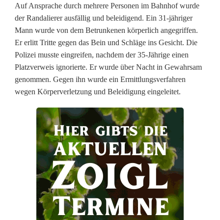
e
Auf Ansprache durch mehrere Personen im Bahnhof wurde
der Randalierer ausfällig und beleidigend. Ein 31-jähriger
n
Mann wurde von dem Betrunkenen körperlich angegriffen.
e
Er erlitt Tritte gegen das Bein und Schläge ins Gesicht. Die
Polizei musste eingreifen, nachdem der 35-Jährige einen
r
Platzverweis ignorierte. Er wurde über Nacht in Gewahrsam
r
genommen. Gegen ihn wurde ein Ermittlungsverfahren
wegen Körperverletzung und Beleidigung eingeleitet.
a
n
d
a
l
i
e