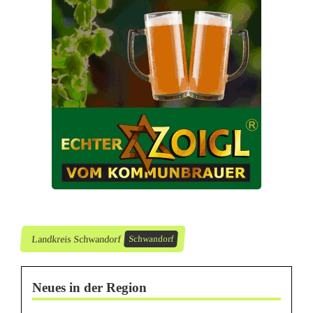
r
t
i
m
S
c
h
w
a
Landkreis Schwandorf
Schwandorf
n
d
Neues in der Region
o