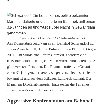
Symbolbild: OberpfalzECHO/Ann-Marie Zell
B
Am Donnerstagabend kam es am Bahnhof Schwandorf zu
einem Zwischenfall, der die Polizei auf den Plan rief. Gegen
e
20.00 Uhr wurde eine Streife alarmiert, nachdem eine
Reisende berichtet hatte, ein Mann würde randalieren und es
t
gäbe verletzte Personen. Die Beamten trafen vor Ort auf
r
einen 35-jährigen, der bereits wegen verschiedenster Delikte
bekannt ist und aus dem östlichen Landkreis stammt. Der
u
Mann, ein Drogenabhängiger, hatte gegen die Tür eines
n
ehemaligen Zeitschriftenkiosks uriniert.
k
Aggressive Konfrontation am Bahnhof