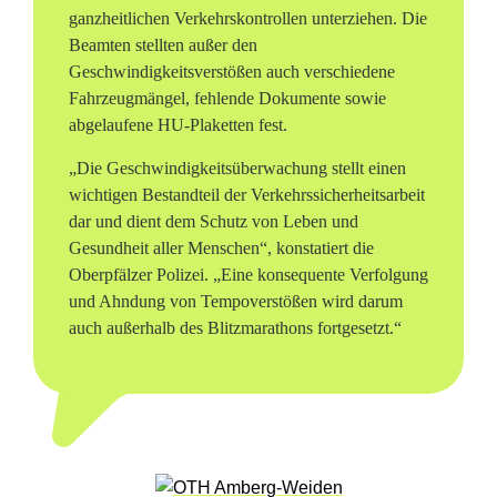
l
ganzheitlichen Verkehrskontrollen unterziehen. Die
i
Beamten stellten außer den
Geschwindigkeitsverstößen auch verschiedene
z
Fahrzeugmängel, fehlende Dokumente sowie
e
abgelaufene HU-Plaketten fest.
i
„Die Geschwindigkeitsüberwachung stellt einen
wichtigen Bestandteil der Verkehrssicherheitsarbeit
w
dar und dient dem Schutz von Leben und
i
Gesundheit aller Menschen“, konstatiert die
Oberpfälzer Polizei. „Eine konsequente Verfolgung
l
und Ahndung von Tempoverstößen wird darum
auch außerhalb des Blitzmarathons fortgesetzt.“
l
s
t
e