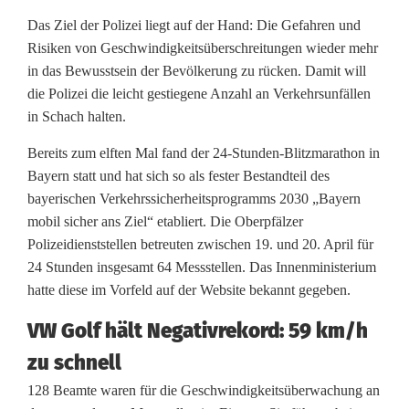
a
Das Ziel der Polizei liegt auf der Hand: Die Gefahren und
Risiken von Geschwindigkeitsüberschreitungen wieder mehr
n
in das Bewusstsein der Bevölkerung zu rücken. Damit will
z
die Polizei die leicht gestiegene Anzahl an Verkehrsunfällen
in Schach halten.
d
Bereits zum elften Mal fand der 24-Stunden-Blitzmarathon in
e
Bayern statt und hat sich so als fester Bestandteil des
s
bayerischen Verkehrssicherheitsprogramms 2030 „Bayern
mobil sicher ans Ziel“ etabliert. Die Oberpfälzer
B
Polizeidienststellen betreuten zwischen 19. und 20. April für
l
24 Stunden insgesamt 64 Messstellen. Das Innenministerium
hatte diese im Vorfeld auf der Website bekannt gegeben.
i
VW Golf hält Negativrekord: 59 km/h
t
zu schnell
z
128 Beamte waren für die Geschwindigkeitsüberwachung an
m