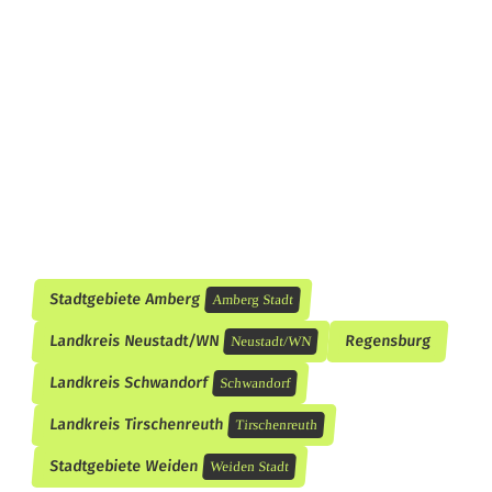
i
g
e
n
d
e
U
n
Stadtgebiete Amberg
Amberg Stadt
f
Landkreis Neustadt/WN
Regensburg
Neustadt/WN
a
Landkreis Schwandorf
Schwandorf
l
Landkreis Tirschenreuth
Tirschenreuth
l
Stadtgebiete Weiden
Weiden Stadt