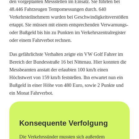
den vorgeplanten Messstellen im Einsatz. Sie führten bei
a
48.446 Fahrzeugen Tempomessungen durch. 640
Verkehrsteilnehmern wurden bei Geschwindigkeitsverstößen
r
ertappt. Sie müssen mit einem entsprechenden Verwarnungs-
a
oder Bußgeld bis hin zu Punkten im Verkehrszentralregister
oder einem Fahrverbot rechnen.
t
Das gefährlichste Verhalten zeigte ein VW Golf Fahrer im
h
Bereich der Bundesstraße 16 bei Nittenau. Hier konnten die
o
Messbeamten anstatt der erlaubten 100 km/h einen
Höchstwert von 159 km/h feststellen. Ihn erwartet nun ein
n
Bußgeld in einer Höhe von 480 Euro, sowie 2 Punkte und
s
ein Monat Fahrverbot.
:
P
Konsequente Verfolgung
o
Die Verkehrssünder mussten sich außerdem