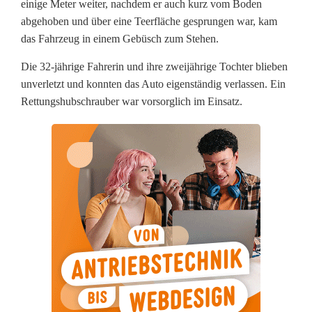
einige Meter weiter, nachdem er auch kurz vom Boden
-
abgehoben und über eine Teerfläche gesprungen war, kam
das Fahrzeug in einem Gebüsch zum Stehen.
U
n
Die 32-jährige Fahrerin und ihre zweijährige Tochter blieben
unverletzt und konnten das Auto eigenständig verlassen. Ein
f
Rettungshubschrauber war vorsorglich im Einsatz.
a
l
l
b
e
i
P
a