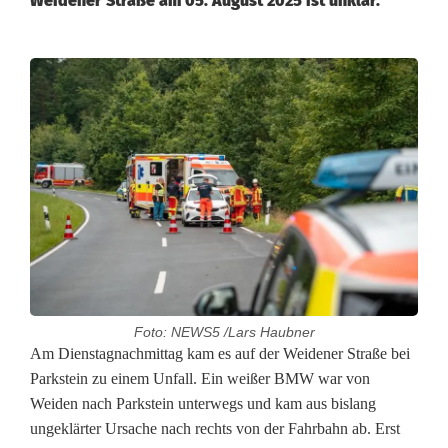
Weidener Straße am 05. August 2025 ist unklar.
Foto: NEWS5 /Lars Haubner
B
Am Dienstagnachmittag kam es auf der Weidener Straße bei
Parkstein zu einem Unfall. Ein weißer BMW war von
M
Weiden nach Parkstein unterwegs und kam aus bislang
ungeklärter Ursache nach rechts von der Fahrbahn ab. Erst
W