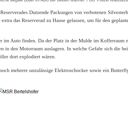
eiche illegale Böller im Auto der beiden Männer. Foto: Polizei Waldsas
 Reserverades Dutzende Packungen von verbotenen Silvesterbö
 extra das Reserverad zu Hause gelassen, um für den geplant
er im Auto finden. Da der Platz in der Mulde im Kofferraum n
n in den Motorraum auslagern. In welche Gefahr sich die be
ller dort explodiert wären.
och mehrere unzulässige Elektroschocker sowie ein Butterfl