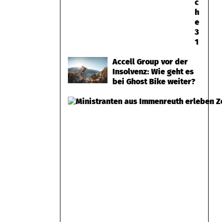
c
h
e
3
1
Accell Group vor der
Insolvenz: Wie geht es
bei Ghost Bike weiter?