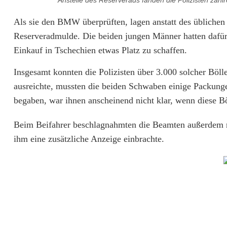
Anstelle des Reserverads fanden die Polizisten zahlr
l
Als sie den BMW überprüften, lagen anstatt des üblichen
e
Reserveradmulde. Die beiden jungen Männer hatten dafür
r
Einkauf in Tschechien etwas Platz zu schaffen.
s
Insgesamt konnten die Polizisten über 3.000 solcher Böll
t
ausreichte, mussten die beiden Schwaben einige Packunge
begaben, war ihnen anscheinend nicht klar, wenn diese Bö
a
t
Beim Beifahrer beschlagnahmten die Beamten außerdem n
ihm eine zusätzliche Anzeige einbrachte.
t
R
e
s
e