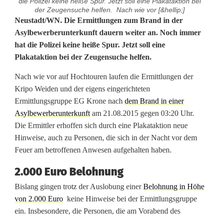
die Polizei keine heiße Spur. Jetzt soll eine Plakataktion bei
der Zeugensuche helfen. Nach wie vor [&hellip;]
B
Neustadt/WN. Die Ermittlungen zum Brand in der
Asylbewerberunterkunft dauern weiter an. Noch immer
r
hat die Polizei keine heiße Spur. Jetzt soll eine
Plakataktion bei der Zeugensuche helfen.
a
n
Nach wie vor auf Hochtouren laufen die Ermittlungen der
Kripo Weiden und der eigens eingerichteten
d
Ermittlungsgruppe EG Krone nach
dem Brand in einer
i
Asylbewerberunterkunft
am 21.08.2015 gegen 03:20 Uhr.
Die Ermittler erhoffen sich durch eine Plakataktion neue
n
Hinweise, auch zu Personen, die sich in der Nacht vor dem
Feuer am betroffenen Anwesen aufgehalten haben.
A
s
2.000 Euro Belohnung
Bislang gingen trotz der Auslobung einer
Belohnung in Höhe
y
von 2.000 Euro
keine Hinweise bei der Ermittlungsgruppe
l
ein. Insbesondere, die Personen, die am Vorabend des