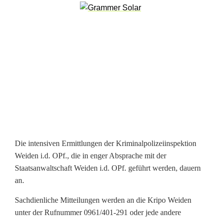
r
k
u
n
f
t
:
P
Die intensiven Ermittlungen der Kriminalpolizeiinspektion
Weiden i.d. OPf., die in enger Absprache mit der
l
Staatsanwaltschaft Weiden i.d. OPf. geführt werden, dauern
a
an.
k
Sachdienliche Mitteilungen werden an die Kripo Weiden
unter der Rufnummer 0961/401-291 oder jede andere
a