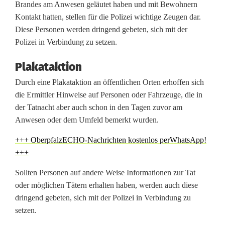
Brandes am Anwesen geläutet haben und mit Bewohnern
b
Kontakt hatten, stellen für die Polizei wichtige Zeugen dar.
e
Diese Personen werden dringend gebeten, sich mit der
Polizei in Verbindung zu setzen.
w
e
Plakataktion
r
Durch eine Plakataktion an öffentlichen Orten erhoffen sich
die Ermittler Hinweise auf Personen oder Fahrzeuge, die in
b
der Tatnacht aber auch schon in den Tagen zuvor am
Anwesen oder dem Umfeld bemerkt wurden.
e
r
+++ OberpfalzECHO-Nachrichten kostenlos perWhatsApp!
+++
u
Sollten Personen auf andere Weise Informationen zur Tat
n
oder möglichen Tätern erhalten haben, werden auch diese
t
dringend gebeten, sich mit der Polizei in Verbindung zu
setzen.
e