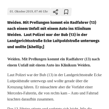
01. Oktober 2019, 07:46 Uhr
Weiden. Mit Prellungen kommt ein Radfahrer (13)
nach einem Unfall mit einem Auto ins Klinikum
Weiden. Laut Polizei war der Bub (13) in der
Landgerichtsstraße Ecke Luitpoldstraße unterwegs
und wollte [&hellip;]
B
Weiden. Mit Prellungen kommt ein Radfahrer (13) nach
einem Unfall mit einem Auto ins Klinikum Weiden.
u
Laut Polizei war der Bub (13) in der Landgerichtsstraße Ecke
b
Luitpoldstraße unterwegs und wollte gerade über die
(
Kreuzung fahren. Er missachtete aber die Vorfahrt einer
Mercedes-Fahrerin, die von rechts kam – Auto und Fahrrad
1
krachten daraufhin zusammen.
3
Der 13-Jährige stürzte und verletzte sich leicht. Wie die