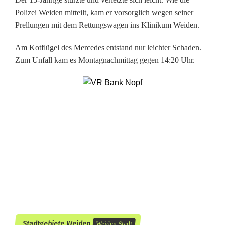
)
Polizei Weiden mitteilt, kam er vorsorglich wegen seiner
Prellungen mit dem Rettungswagen ins Klinikum Weiden.
a
Am Kotflügel des Mercedes entstand nur leichter Schaden.
u
Zum Unfall kam es Montagnachmittag gegen 14:20 Uhr.
f
F
a
h
r
r
a
d
b
Stadtgebiete Weiden
Weiden Stadt