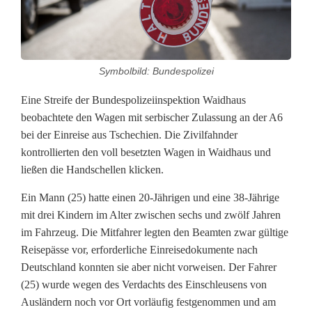
s
p
Symbolbild: Bundespolizei
o
Eine Streife der Bundespolizeiinspektion Waidhaus
l
beobachtete den Wagen mit serbischer Zulassung an der A6
i
bei der Einreise aus Tschechien. Die Zivilfahnder
kontrollierten den voll besetzten Wagen in Waidhaus und
z
ließen die Handschellen klicken.
e
Ein Mann (25) hatte einen 20-Jährigen und eine 38-Jährige
i
mit drei Kindern im Alter zwischen sechs und zwölf Jahren
im Fahrzeug. Die Mitfahrer legten den Beamten zwar gültige
W
Reisepässe vor, erforderliche Einreisedokumente nach
a
Deutschland konnten sie aber nicht vorweisen. Der Fahrer
(25) wurde wegen des Verdachts des Einschleusens von
i
Ausländern noch vor Ort vorläufig festgenommen und am