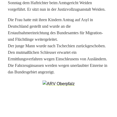
d
Sonntag dem Haftrichter beim Amtsgericht Weiden
vorgeführt. Er sitzt nun in der Justizvollzugsanstalt Weiden.
h
Die Frau hatte mit ihren Kindern Antrag auf Asyl in
a
Deutschland gestellt und wurde an die
u
Erstaufnahmeeinrichtung des Bundesamtes für Migration-
und Flüchtlinge weitergeleitet.
s
Der junge Mann wurde nach Tschechien zurückgeschoben.
f
Den mutmaßlichen Schleuser erwartet ein
Ermittlungsverfahren wegen Einschleusens von Ausländern.
a
Die Fahrzeuginsassen werden wegen unerlaubter Einreise in
s
das Bundesgebiet angezeigt.
s
t
S
c