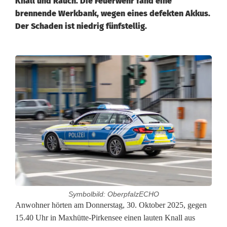
Knall und Rauch. Die Feuerwehr fand eine
brennende Werkbank, wegen eines defekten Akkus.
Der Schaden ist niedrig fünfstellig.
Symbolbild: OberpfalzECHO
D
Anwohner hörten am Donnerstag, 30. Oktober 2025, gegen
15.40 Uhr in Maxhütte-Pirkensee einen lauten Knall aus
e