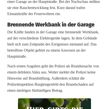
einer Garage an der Hauptstraße. Bei der Nachschau stellten
sie eine Rauchentwicklung fest. Kurz darauf trafen
f
Einsatzkräfte der Feuerwehren ein.
e
Brennende Werkbank in der Garage
k
Die Kräfte fanden in der Garage eine brennende Werkbank,
t
auf der verschiedene Elektrogeräte lagen. In dem Gebäude
hielt sich zum Zeitpunkt des Ereignisses niemand auf. Das
e
betroffene Objekt gehört zu einem Anwesen an der
r
Hauptstraße.
A
Nach ersten Angaben geht die Polizei als Brandursache von
einem defekten Akku aus. Weiter meldet die Polizei keine
k
Hinweise auf Brandstiftung. Außerdem schätzt die
k
Polizeiinspektion Burglengenfeld den Brandschaden auf
einen niedrigen fünfstelligen Betrag.
u
l