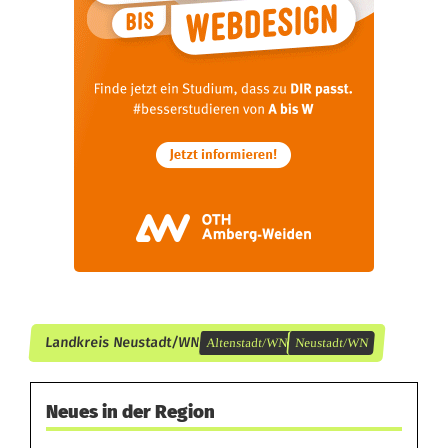
e
!
Landkreis Neustadt/WN
Altenstadt/WN
Neustadt/WN
Neues in der Region