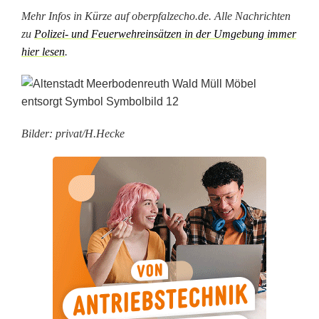
e
Mehr Infos in Kürze auf oberpfalzecho.de. Alle Nachrichten
zu
Polizei- und Feuerwehreinsätzen in der Umgebung immer
i
hier lesen
.
n
e
M
Bilder: privat/H.Hecke
ü
l
l
h
a
l
d