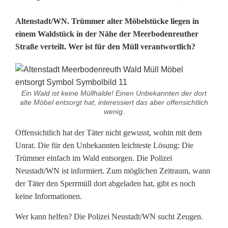
D
Altenstadt/WN. Trümmer alter Möbelstücke liegen in
einem Waldstück in der Nähe der Meerbodenreuther
e
Straße verteilt. Wer ist für den Müll verantwortlich?
r
W
Ein Wald ist keine Müllhalde! Einen Unbekannten der dort
a
alte Möbel entsorgt hat, interessiert das aber offensichtlich
wenig.
l
Offensichtlich hat der Täter nicht gewusst, wohin mit dem
d
Unrat. Die für den Unbekannten leichteste Lösung: Die
i
Trümmer einfach im Wald entsorgen. Die Polizei
Neustadt/WN ist informiert. Zum möglichen Zeitraum, wann
s
der Täter den Sperrmüll dort abgeladen hat, gibt es noch
t
keine Informationen.
k
Wer kann helfen? Die Polizei Neustadt/WN sucht Zeugen.