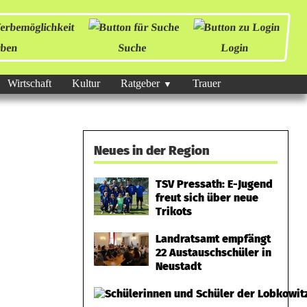
ben
Suche
Login
Wirtschaft
Kultur
Ratgeber
Trauer
Neues in der Region
TSV Pressath: E-Jugend
freut sich über neue
Trikots
Landratsamt empfängt
22 Austauschschüler in
Neustadt