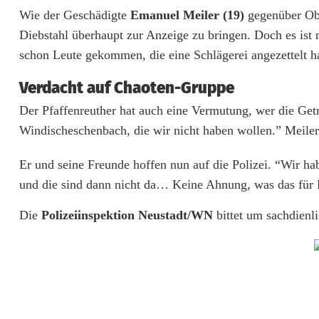
e
Wie der Geschädigte
Emanuel Meiler (19)
gegenüber Obe
b
Diebstahl überhaupt zur Anzeige zu bringen. Doch es ist
e
schon Leute gekommen, die eine Schlägerei angezettelt h
k
Verdacht auf Chaoten-Gruppe
l
Der Pfaffenreuther hat auch eine Vermutung, wer die Ge
Windischeschenbach, die wir nicht haben wollen.” Meiler 
a
u
Er und seine Freunde hoffen nun auf die Polizei. “Wir h
und die sind dann nicht da… Keine Ahnung, was das für L
e
n
Die
Polizeiinspektion Neustadt/WN
bittet um sachdienl
G
e
t