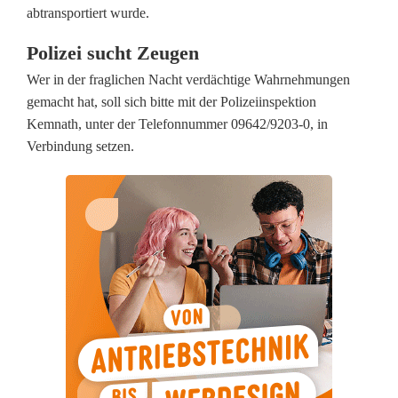
t
abtransportiert wurde.
e
Polizei sucht Zeugen
i
Wer in der fraglichen Nacht verdächtige Wahrnehmungen
gemacht hat, soll sich bitte mit der Polizeiinspektion
g
Kemnath, unter der Telefonnummer 09642/9203-0, in
e
Verbindung setzen.
n
i
n
B
a
u
m