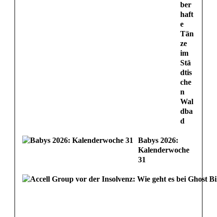
ber
haft
e
Tän
ze
im
Stä
dtis
che
n
Wal
dba
d
Babys 2026:
Kalenderwoche
31