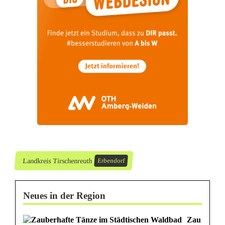
a
r
k
t
e
i
n
Landkreis Tirschenreuth
Erbendorf
Neues in der Region
Zau