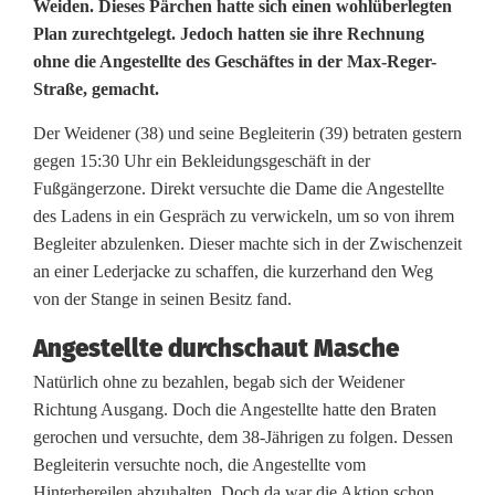
D
Weiden. Dieses Pärchen hatte sich einen wohlüberlegten
Plan zurechtgelegt. Jedoch hatten sie ihre Rechnung
i
ohne die Angestellte des Geschäftes in der Max-Reger-
Straße, gemacht.
e
b
Der Weidener (38) und seine Begleiterin (39) betraten gestern
gegen 15:30 Uhr ein Bekleidungsgeschäft in der
e
Fußgängerzone. Direkt versuchte die Dame die Angestellte
s
des Ladens in ein Gespräch zu verwickeln, um so von ihrem
Begleiter abzulenken. Dieser machte sich in der Zwischenzeit
-
an einer Lederjacke zu schaffen, die kurzerhand den Weg
von der Stange in seinen Besitz fand.
P
ä
Angestellte durchschaut Masche
Natürlich ohne zu bezahlen, begab sich der Weidener
r
Richtung Ausgang. Doch die Angestellte hatte den Braten
c
gerochen und versuchte, dem 38-Jährigen zu folgen. Dessen
Begleiterin versuchte noch, die Angestellte vom
h
Hinterhereilen abzuhalten. Doch da war die Aktion schon