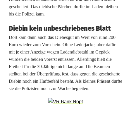
e
gescheitert. Das diebische Pärchen durfte im Laden bleiben
bis die Polizei kam.
n
s
Diebin kein unbeschriebenes Blatt
o
Dort kam dann auch das Diebesgut im Wert von rund 200
Euro wieder zum Vorschein. Ohne Lederjacke, aber dafür
f
mit je einer Anzeige wegen Ladendiebstahl im Gepäck
wurden die beiden vorerst entlassen. Allerdings hielt die
o
Freiheit für die 39-Jährige nicht lange an. Die Beamten
r
stellten bei der Überprüfung fest, dass gegen die gescheiterte
Diebin noch ein Haftbefehl besteht. Als kleines Präsent durfte
t
sie die Polizisten noch zur Wache begleiten.
d
u
r
c