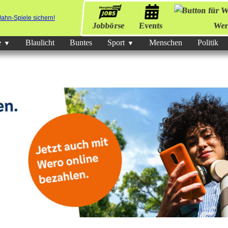
Jobbörse
Events
Wer
e
Blaulicht
Buntes
Sport
Menschen
Politik