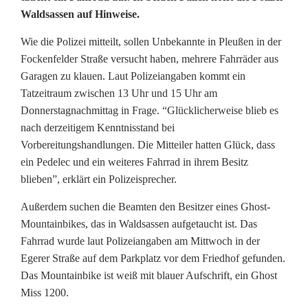
Waldsassen auf Hinweise.
e
b
Wie die Polizei mitteilt, sollen Unbekannte in Pleußen in der
Fockenfelder Straße versucht haben, mehrere Fahrräder aus
s
Garagen zu klauen. Laut Polizeiangaben kommt ein
t
Tatzeitraum zwischen 13 Uhr und 15 Uhr am
Donnerstagnachmittag in Frage. “Glücklicherweise blieb es
a
nach derzeitigem Kenntnisstand bei
Vorbereitungshandlungen. Die Mitteiler hatten Glück, dass
h
ein Pedelec und ein weiteres Fahrrad in ihrem Besitz
l
blieben”, erklärt ein Polizeisprecher.
p
Außerdem suchen die Beamten den Besitzer eines Ghost-
l
Mountainbikes, das in Waldsassen aufgetaucht ist. Das
Fahrrad wurde laut Polizeiangaben am Mittwoch in der
ä
Egerer Straße auf dem Parkplatz vor dem Friedhof gefunden.
Das Mountainbike ist weiß mit blauer Aufschrift, ein Ghost
n
Miss 1200.
e