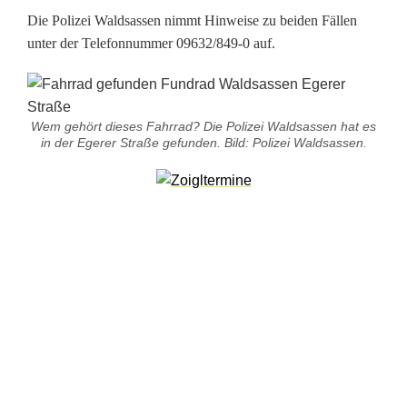
Die Polizei Waldsassen nimmt Hinweise zu beiden Fällen
d
unter der Telefonnummer 09632/849-0 auf.
u
r
Wem gehört dieses Fahrrad? Die Polizei Waldsassen hat es
c
in der Egerer Straße gefunden. Bild: Polizei Waldsassen.
h
k
r
e
u
z
t