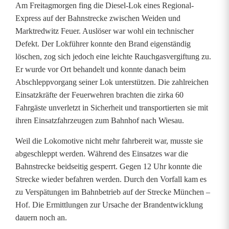
-
Am Freitagmorgen fing die Diesel-Lok eines Regional-
Express auf der Bahnstrecke zwischen Weiden und
L
Marktredwitz Feuer. Auslöser war wohl ein technischer
o
Defekt. Der Lokführer konnte den Brand eigenständig
löschen, zog sich jedoch eine leichte Rauchgasvergiftung zu.
k
Er wurde vor Ort behandelt und konnte danach beim
f
Abschleppvorgang seiner Lok unterstützen. Die zahlreichen
Einsatzkräfte der Feuerwehren brachten die zirka 60
ä
Fahrgäste unverletzt in Sicherheit und transportierten sie mit
n
ihren Einsatzfahrzeugen zum Bahnhof nach Wiesau.
g
Weil die Lokomotive nicht mehr fahrbereit war, musste sie
abgeschleppt werden. Während des Einsatzes war die
t
Bahnstrecke beidseitig gesperrt. Gegen 12 Uhr konnte die
b
Strecke wieder befahren werden. Durch den Vorfall kam es
zu Verspätungen im Bahnbetrieb auf der Strecke München –
e
Hof. Die Ermittlungen zur Ursache der Brandentwicklung
i
dauern noch an.