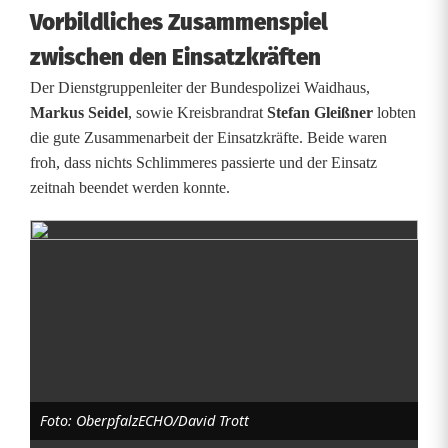
E
Vorbildliches Zusammenspiel
s
zwischen den Einsatzkräften
c
Der Dienstgruppenleiter der Bundespolizei Waidhaus,
Markus Seidel
, sowie Kreisbrandrat
Stefan Gleißner
lobten
h
die gute Zusammenarbeit der Einsatzkräfte. Beide waren
e
froh, dass nichts Schlimmeres passierte und der Einsatz
zeitnah beendet werden konnte.
l
d
o
r
f
F
Foto: OberpfalzECHO/David Trott
e