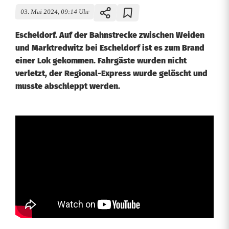
03. Mai 2024, 09:14 Uhr
Escheldorf. Auf der Bahnstrecke zwischen Weiden
und Marktredwitz bei Escheldorf ist es zum Brand
einer Lok gekommen. Fahrgäste wurden nicht
verletzt, der Regional-Express wurde gelöscht und
musste abschleppt werden.
D
i
e
s
e
l