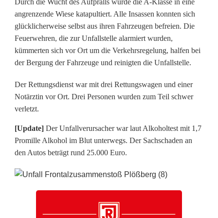
Durch die Wucht des Aufpralls wurde die A-Klasse in eine
z
angrenzende Wiese katapultiert. Alle Insassen konnten sich
glücklicherweise selbst aus ihren Fahrzeugen befreien. Die
t
Feuerwehren, die zur Unfallstelle alarmiert wurden,
e
kümmerten sich vor Ort um die Verkehrsregelung, halfen bei
der Bergung der Fahrzeuge und reinigten die Unfallstelle.
n
Der Rettungsdienst war mit drei Rettungswagen und einer
a
Notärztin vor Ort. Drei Personen wurden zum Teil schwer
c
verletzt.
h
[Update]
Der Unfallverursacher war laut Alkoholtest mit 1,7
Promille Alkohol im Blut unterwegs. Der Sachschaden an
F
den Autos beträgt rund 25.000 Euro.
r
o
n
t