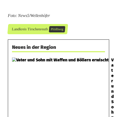
t
o
Foto: News5/Wellenhöfer
ß
Landkreis Tirschenreuth
Plößberg
Neues in der Region
V
a
t
e
r
u
n
d
S
o
h