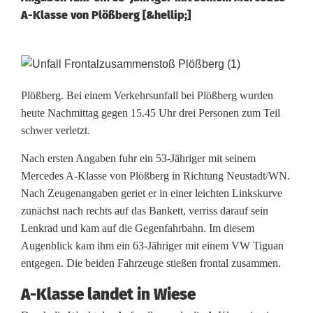
A-Klasse von Plößberg [&hellip;]
D
r
Plößberg. Bei einem Verkehrsunfall bei Plößberg wurden
heute Nachmittag gegen 15.45 Uhr drei Personen zum Teil
e
schwer verletzt.
i
Nach ersten Angaben fuhr ein 53-Jähriger mit seinem
V
Mercedes A-Klasse von Plößberg in Richtung Neustadt/WN.
Nach Zeugenangaben geriet er in einer leichten Linkskurve
e
zunächst nach rechts auf das Bankett, verriss darauf sein
r
Lenkrad und kam auf die Gegenfahrbahn. Im diesem
Augenblick kam ihm ein 63-Jähriger mit einem VW Tiguan
l
entgegen. Die beiden Fahrzeuge stießen frontal zusammen.
e
A-Klasse landet in Wiese
t