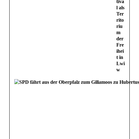
tiva
l als
Ter
rito
riu
m
der
Fre
ihei
t in
Lwi
w