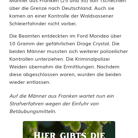
Männer aus Franken (25 und 50) von Tschechien
F
über die Grenze nach Deutschland. Auch sie
kamen an einer Kontrolle der Waldsassener
r
Schleierfahnder nicht vorbei.
a
Die Beamten entdeckten im Ford Mondeo über
n
10 Gramm der gefährlichen Droge Crystal. Die
k
beiden Männer mussten sich weiterer polizeilicher
Kontrollen unterziehen. Die Kriminalpolizei
e
Weiden übernahm die Ermittlungen. Nachdem
diese abgeschlossen waren, wurden die beiden
n
wieder entlassen.
s
Auf die Männer aus Franken wartet nun ein
c
Strafverfahren wegen der Einfuhr von
h
Betäubungsmitteln.
m
u