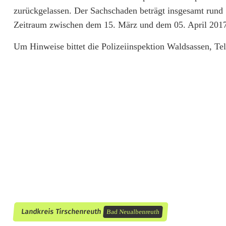
n
zurückgelassen. Der Sachschaden beträgt insgesamt rund 1
b
Zeitraum zwischen dem 15. März und dem 05. April 2017
r
Um Hinweise bittet die Polizeiinspektion Waldsassen, Te
u
c
h
i
n
A
b
b
r
Landkreis Tirschenreuth
Bad Neualbenreuth