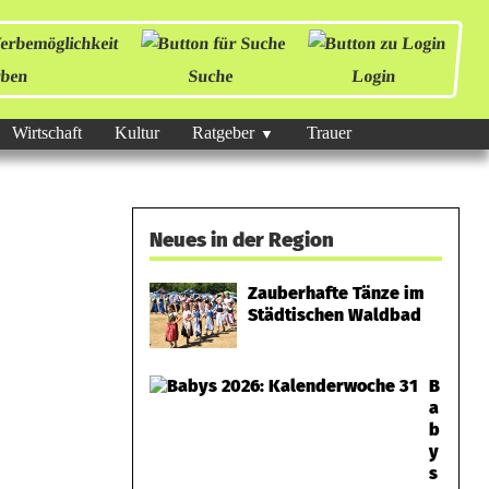
ben
Suche
Login
Wirtschaft
Kultur
Ratgeber
Trauer
Neues in der Region
Zauberhafte Tänze im
Städtischen Waldbad
B
a
b
y
s