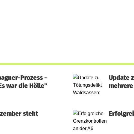
pagner-Prozess -
Update z
s war die Hölle"
mehrere 
ezember steht
Erfolgre