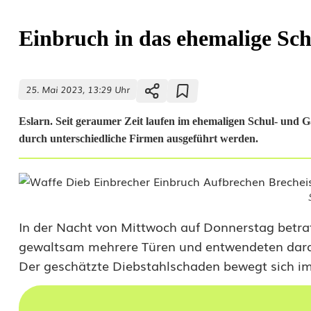
Einbruch in das ehemalige Sc
25. Mai 2023, 13:29 Uhr
Eslarn. Seit geraumer Zeit laufen im ehemaligen Schul- u
durch unterschiedliche Firmen ausgeführt werden.
E
i
In der Nacht von Mittwoch auf Donnerstag betra
n
gewaltsam mehrere Türen und entwendeten dara
b
Der geschätzte Diebstahlschaden bewegt sich im m
r