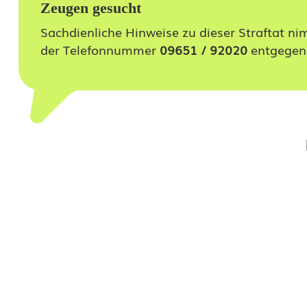
u
Zeugen gesucht
c
Sachdienliche Hinweise zu dieser Straftat ni
der Telefonnummer
09651 / 92020
entgegen
h
i
n
d
a
s
e
h
e
m