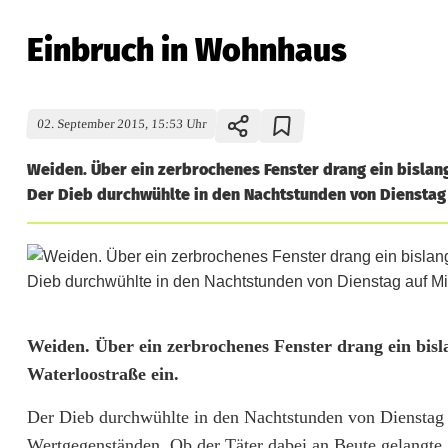
Einbruch in Wohnhaus
02. September 2015, 15:53 Uhr
Weiden. Über ein zerbrochenes Fenster drang ein bislang
Der Dieb durchwühlte in den Nachtstunden von Dienstag 
E
Weiden. Über ein zerbrochenes Fenster drang ein bisl
Waterloostraße ein.
i
Der Dieb durchwühlte in den Nachtstunden von Dienstag
n
Wertgegenständen. Ob der Täter dabei an Beute gelangte,