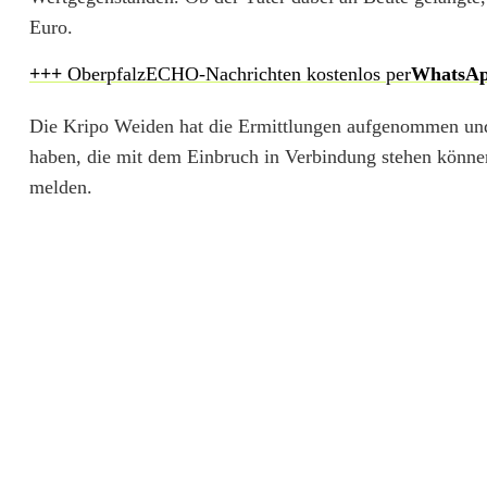
b
Euro.
r
+++
OberpfalzECHO-Nachrichten kostenlos per
WhatsA
u
Die Kripo Weiden hat die Ermittlungen aufgenommen un
c
haben, die mit dem Einbruch in Verbindung stehen könne
h
melden.
i
n
W
o
h
n
h