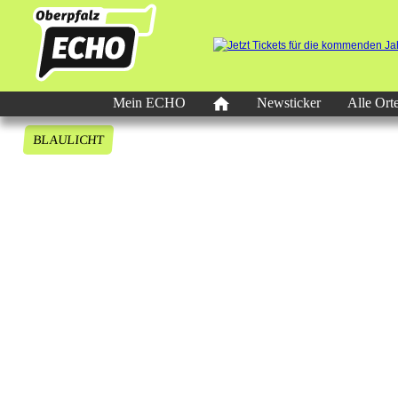
Mein ECHO
Newsticker
Alle Ort
BLAULICHT