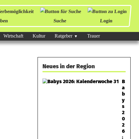
ben
Suche
Login
Wirtschaft
Kultur
Ratgeber
Trauer
Neues in der Region
B
a
b
y
s
2
0
2
6
: