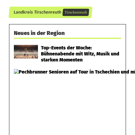
-
Landkreis Tirschenreuth
1
Tirschenreuth
0
Neues in der Region
.
0
Top-Events der Woche:
Bühnenabende mit Witz, Musik und
0
starken Momenten
0
E
u
r
o
S