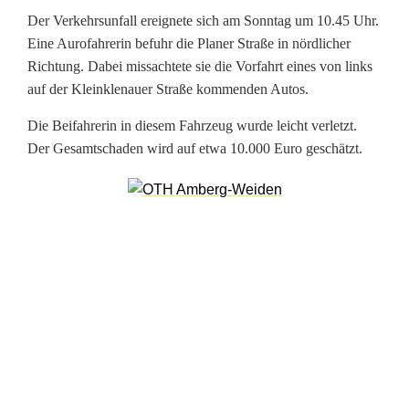
i
Der Verkehrsunfall ereignete sich am Sonntag um 10.45 Uhr.
n
Eine Aurofahrerin befuhr die Planer Straße in nördlicher
e
Richtung. Dabei missachtete sie die Vorfahrt eines von links
auf der Kleinklenauer Straße kommenden Autos.
V
Die Beifahrerin in diesem Fahrzeug wurde leicht verletzt.
e
Der Gesamtschaden wird auf etwa 10.000 Euro geschätzt.
r
l
e
t
z
t
e