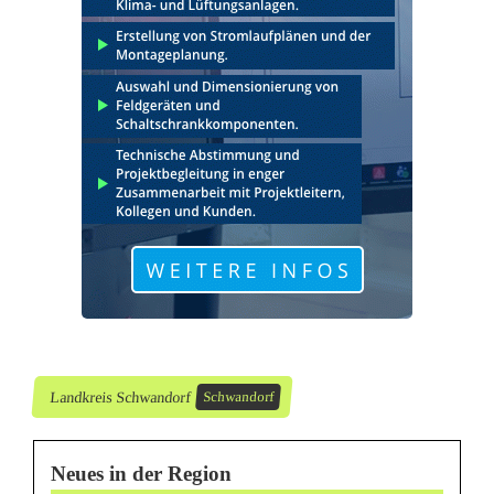
d
p
r
ä
v
e
n
t
i
o
Landkreis Schwandorf
Schwandorf
n
Neues in der Region
f