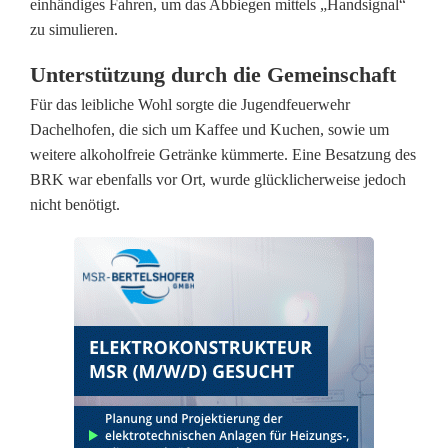
einhändiges Fahren, um das Abbiegen mittels „Handsignal“
r
zu simulieren.
e
Unterstützung durch die Gemeinschaft
i
Für das leibliche Wohl sorgte die Jugendfeuerwehr
c
Dachelhofen, die sich um Kaffee und Kuchen, sowie um
weitere alkoholfreie Getränke kümmerte. Eine Besatzung des
h
BRK war ebenfalls vor Ort, wurde glücklicherweise jedoch
e
nicht benötigt.
F
a
h
r
r
a