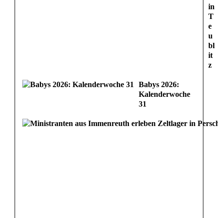
in
T
e
u
bl
it
z
Babys 2026:
Kalenderwoche
31