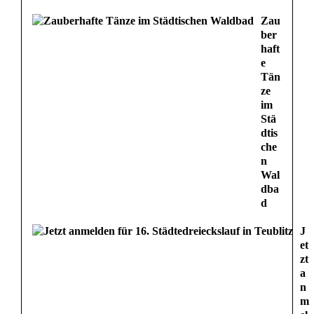
ü
Zau
ber
r
haft
e
S
Tän
ze
e
im
Stä
n
dtis
che
i
n
Wal
o
dba
r
d
e
J
et
n
zt
a
i
n
m
n