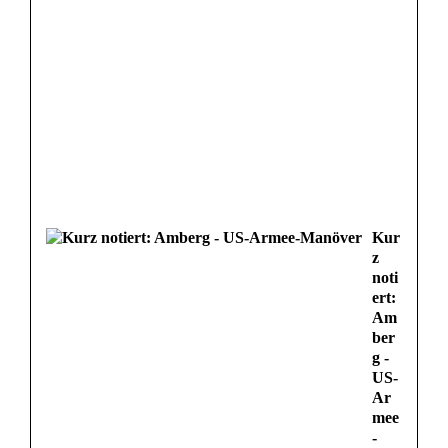
Kur
z
noti
ert:
Am
ber
g -
US-
Ar
mee
-