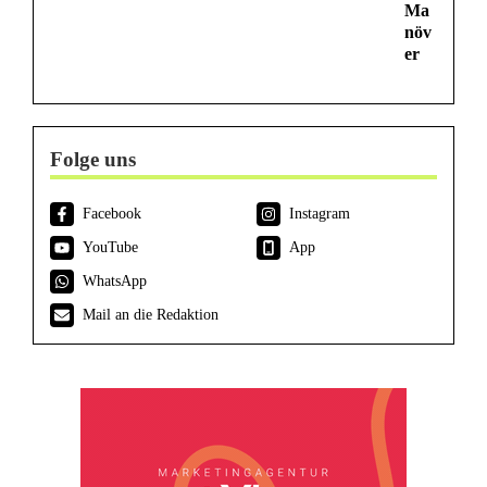
Ma
növ
er
Folge uns
Facebook
Instagram
YouTube
App
WhatsApp
Mail an die Redaktion