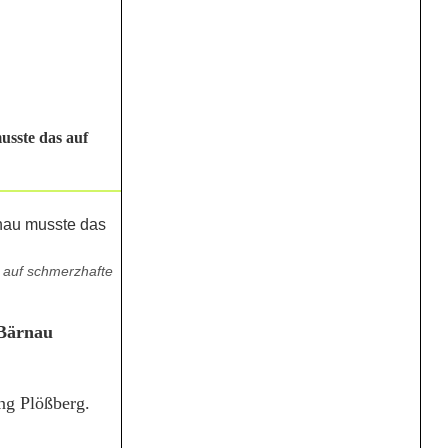
usste das auf
s auf schmerzhafte
 Bärnau
ng Plößberg.