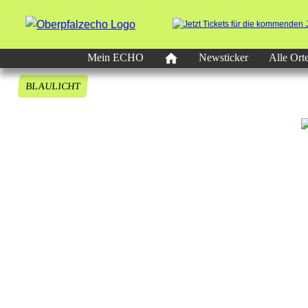
Mein ECHO
Newsticker
Alle Ort
BLAULICHT