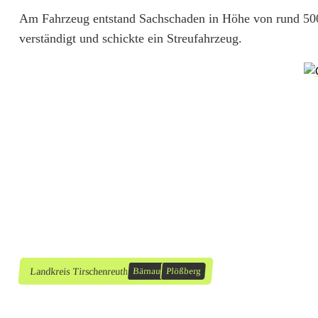
t
Am Fahrzeug entstand Sachschaden in Höhe von rund 500 
e
verständigt und schickte ein Streufahrzeug.
r
U
n
f
a
l
l
w
e
Landkreis Tirschenreuth
Bärnau
Plößberg
g