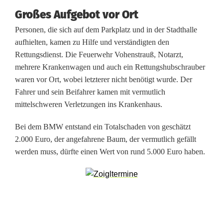
n
Großes Aufgebot vor Ort
Personen, die sich auf dem Parkplatz und in der Stadthalle
g
aufhielten, kamen zu Hilfe und verständigten den
e
Rettungsdienst. Die Feuerwehr Vohenstrauß, Notarzt,
mehrere Krankenwagen und auch ein Rettungshubschrauber
r
waren vor Ort, wobei letzterer nicht benötigt wurde. Der
(
Fahrer und sein Beifahrer kamen mit vermutlich
mittelschweren Verletzungen ins Krankenhaus.
1
8
Bei dem BMW entstand ein Totalschaden von geschätzt
2.000 Euro, der angefahrene Baum, der vermutlich gefällt
)
werden muss, dürfte einen Wert von rund 5.000 Euro haben.
k
r
a
c