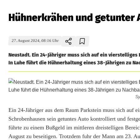
Hühnerkrähen und getunter A
27. August 2024, 08:16 Uhr
Neustadt. Ein 24-Jähriger muss sich auf ein vierstellige
In Luhe führt die Hühnerhaltung eines 38-Jährigen zu Na
Sy
H
Ein 24-Jähriger aus dem Raum Parkstein muss sich auf ein 
Schrobenhausen sein getuntes Auto kontrolliert und festg
ü
führte zu einem Bußgeld im mittleren dreistelligen Berei
h
August zu beseitigen. Trotzdem fuhr der Mann am 23. Aug