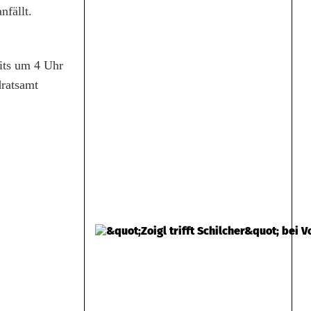
nfällt.
eits um 4 Uhr
dratsamt