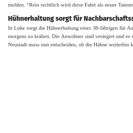
melden. “Rein rechtlich wird diese Fahrt als neuer Tatent
n
e
Hühnerhaltung sorgt für Nachbarschaftss
r
In Luhe sorgt die Hühnerhaltung eines 38-Jährigen für A
morgens zu krähen. Die Anwohner sind verärgert und es 
k
Neustadt muss nun entscheiden, ob die Hähne weiterhin 
r
ä
h
e
n
u
n
d