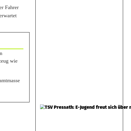
er Fahrer
erwartet
en
zeug wie
samtmasse