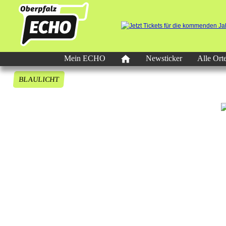
Mein ECHO
Newsticker
Alle Ort
BLAULICHT