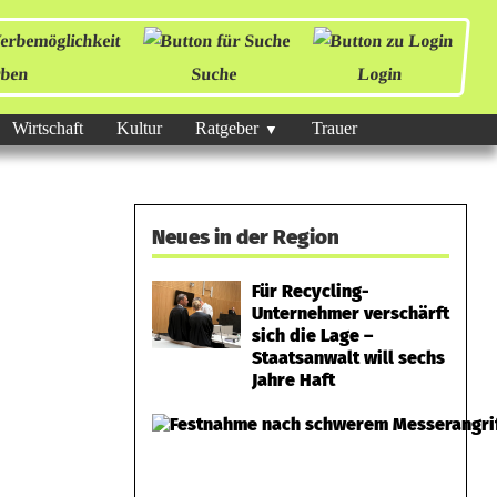
ben
Suche
Login
Wirtschaft
Kultur
Ratgeber
Trauer
Neues in der Region
Für Recycling-
Unternehmer verschärft
sich die Lage –
Staatsanwalt will sechs
Jahre Haft