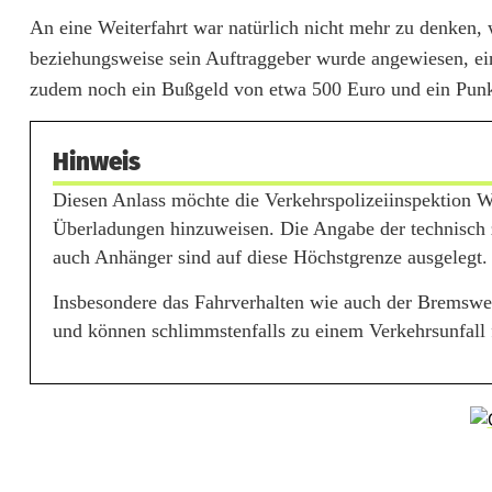
e
An eine Weiterfahrt war natürlich nicht mehr zu denken,
beziehungsweise sein Auftraggeber wurde angewiesen, ein
u
zudem noch ein Bußgeld von etwa 500 Euro und ein Punkt
g
t
Hinweis
r
Diesen Anlass möchte die Verkehrspolizeiinspektion W
Überladungen hinzuweisen. Die Angabe der technisch
a
auch Anhänger sind auf diese Höchstgrenze ausgelegt.
n
Insbesondere das Fahrverhalten wie auch der Bremswe
s
und können schlimmstenfalls zu einem Verkehrsunfall 
p
o
r
t