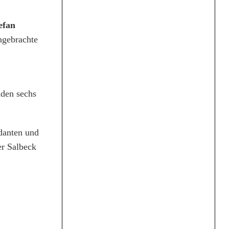
efan
engebrachte
nden sechs
danten und
er Salbeck