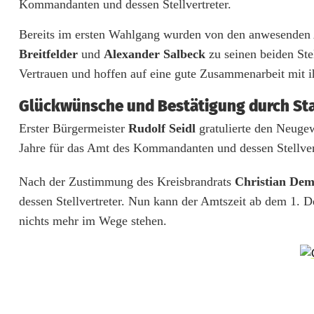
Kommandanten und dessen Stellvertreter.
e
Bereits im ersten Wahlgang wurden von den anwesenden
u
Breitfelder
und
Alexander Salbeck
zu seinen beiden Stel
e
Vertrauen und hoffen auf eine gute Zusammenarbeit mit
r
Glückwünsche und Bestätigung durch Sta
w
Erster Bürgermeister
Rudolf Seidl
gratulierte den Neugew
e
Jahre für das Amt des Kommandanten und dessen Stellvert
h
Nach der Zustimmung des Kreisbrandrats
Christian Dem
r
dessen Stellvertreter. Nun kann der Amtszeit ab dem 1. 
nichts mehr im Wege stehen.
L
e
o
n