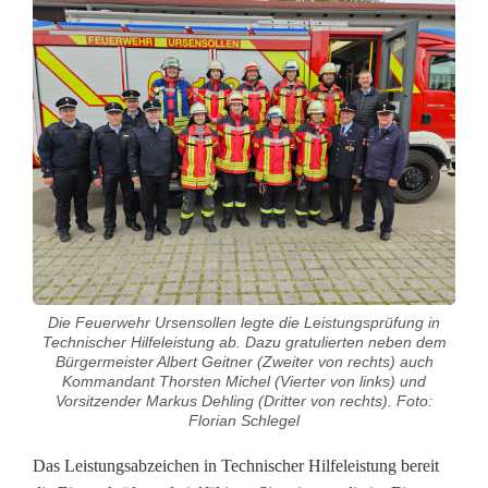
e
u
e
r
w
e
h
r
Die Feuerwehr Ursensollen legte die Leistungsprüfung in
Technischer Hilfeleistung ab. Dazu gratulierten neben dem
U
Bürgermeister Albert Geitner (Zweiter von rechts) auch
Kommandant Thorsten Michel (Vierter von links) und
r
Vorsitzender Markus Dehling (Dritter von rechts). Foto:
Florian Schlegel
s
Das Leistungsabzeichen in Technischer Hilfeleistung bereit
e