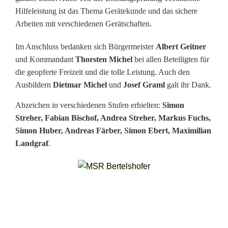
s
Hilfeleistung ist das Thema Gerätekunde und das sichere
t
Arbeiten mit verschiedenen Gerätschaften.
u
Im Anschluss bedanken sich Bürgermeister
Albert Geitner
n
und Kommandant
Thorsten Michel
bei allen Beteiligten für
die geopferte Freizeit und die tolle Leistung. Auch den
g
Ausbildern
Dietmar Michel
und
Josef Graml
galt ihr Dank.
s
Abzeichen in verschiedenen Stufen erhielten:
Simon
p
Streher, Fabian Bischof, Andrea Streher, Markus Fuchs,
Simon Huber, Andreas Färber, Simon Ebert, Maximilian
r
Landgraf
.
ü
f
u
n