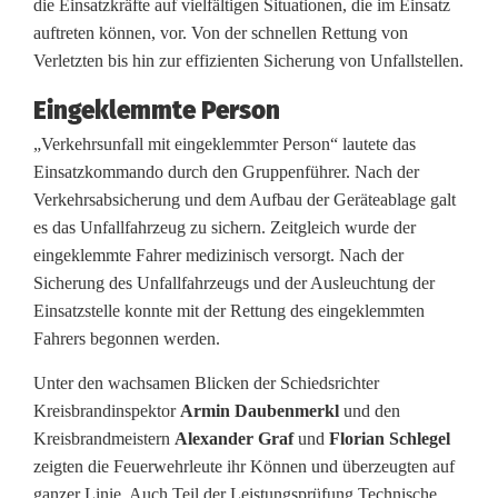
die Einsatzkräfte auf vielfältigen Situationen, die im Einsatz
n
auftreten können, vor. Von der schnellen Rettung von
Verletzten bis hin zur effizienten Sicherung von Unfallstellen.
s
Eingeklemmte Person
o
„Verkehrsunfall mit eingeklemmter Person“ lautete das
l
Einsatzkommando durch den Gruppenführer. Nach der
l
Verkehrsabsicherung und dem Aufbau der Geräteablage galt
es das Unfallfahrzeug zu sichern. Zeitgleich wurde der
e
eingeklemmte Fahrer medizinisch versorgt. Nach der
Sicherung des Unfallfahrzeugs und der Ausleuchtung der
n
Einsatzstelle konnte mit der Rettung des eingeklemmten
:
Fahrers begonnen werden.
L
Unter den wachsamen Blicken der Schiedsrichter
e
Kreisbrandinspektor
Armin Daubenmerkl
und den
Kreisbrandmeistern
Alexander Graf
und
Florian Schlegel
i
zeigten die Feuerwehrleute ihr Können und überzeugten auf
ganzer Linie. Auch Teil der Leistungsprüfung Technische