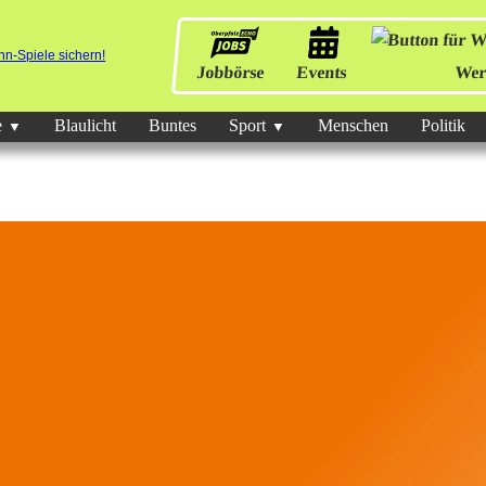
Jobbörse
Events
Wer
e
Blaulicht
Buntes
Sport
Menschen
Politik