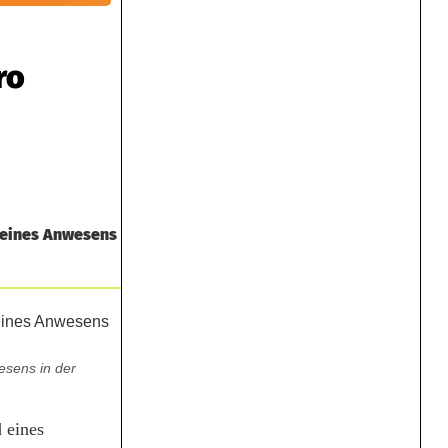
ro
 eines Anwesens
sens in der
 eines