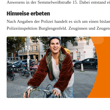
Anwesens in der Semmelweißstraße 15. Dabei entstand e
i
Hinweise erbeten
e
Nach Angaben der Polizei handelt es sich um einen bisla
r
Polizeiinspektion Burglengenfeld. Zeuginnen und Zeugen
a
n
H
a
u
s
w
a
n