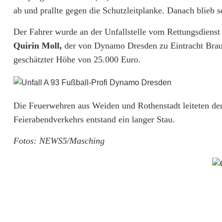
ß
ab und prallte gegen die Schutzleitplanke. Danach blieb s
b
Der Fahrer wurde an der Unfallstelle vom Rettungsdiens
a
Quirin Moll,
der von Dynamo Dresden zu Eintracht Braun
l
geschätzter Höhe von 25.000 Euro.
l
-
Die Feuerwehren aus Weiden und Rothenstadt leiteten de
P
Feierabendverkehrs entstand ein langer Stau.
r
Fotos: NEWS5/Masching
o
f
i
p