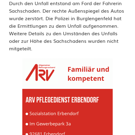
e
Durch den Unfall entstand am Ford der Fahrerin
Sachschaden. Der rechte Außenspiegel des Autos
r
wurde zerstört. Die Polizei in Burglengenfeld hat
i
die Ermittlungen zu dem Unfall aufgenommen.
Weitere Details zu den Umständen des Unfalls
n
oder zur Höhe des Sachschadens wurden nicht
B
mitgeteilt.
u
r
g
l
e
n
g