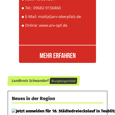
e
n
f
e
l
d
v
o
n
Burglengenfeld
Landkreis Schwandorf
A
Neues in der Region
u
t