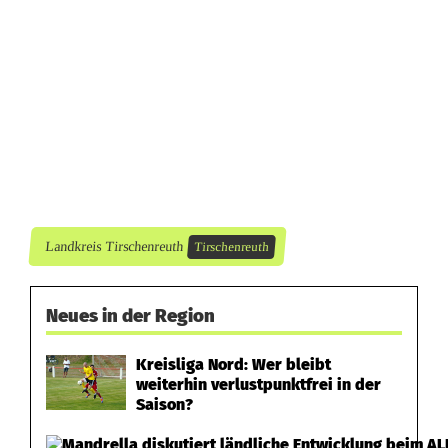
a
m
m
e
n
-
s
Landkreis Tirschenreuth
Tirschenreuth
e
l
Neues in der Region
b
Kreisliga Nord: Wer bleibt
s
weiterhin verlustpunktfrei in der
Saison?
t