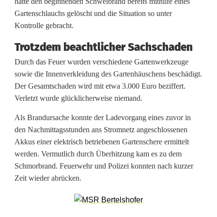
hatte den beginnenden Schwelbrand bereits mithilfe eines
Gartenschlauchs gelöscht und die Situation so unter
ä
Kontrolle gebracht.
u
Trotzdem beachtlicher Sachschaden
s
Durch das Feuer wurden verschiedene Gartenwerkzeuge
c
sowie die Innenverkleidung des Gartenhäuschens beschädigt.
Der Gesamtschaden wird mit etwa 3.000 Euro beziffert.
h
Verletzt wurde glücklicherweise niemand.
e
Als Brandursache konnte der Ladevorgang eines zuvor in
n
den Nachmittagsstunden ans Stromnetz angeschlossenen
Akkus einer elektrisch betriebenen Gartenschere ermittelt
i
werden. Vermutlich durch Überhitzung kam es zu dem
n
Schmorbrand. Feuerwehr und Polizei konnten nach kurzer
Zeit wieder abrücken.
F
l