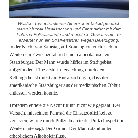
Weiden. Ein betrunkener Amerikaner beleidigte nach
medizinischer Untersuchung und Fahrtverbot mit dem
Fahrrad Polizeibeamte und musste in Gewahrsam. Er
erwartet nun ein Strafverfahren wegen Beleidigung.
W
In der Nacht von Samstag auf Sonntag ereignete sich in
Weiden ein Zwischenfall mit einem amerikanischen
e
Staatsbürger. Der Mann wurde hilflos im Stadtgebiet
aufgefunden. Eine erste Untersuchung durch den
i
Rettungsdienst direkt am Einsatzort ergab, dass der
d
amerikanische Staatsbürger aus der medizinischen Obhut
entlassen werden konnte.
e
n
Trotzdem endete die Nacht für ihn nicht wie geplant. Der
Versuch, mit seinem Fahrrad die Einsatzörtlichkeit zu
e
verlassen, wurde durch Polizeibeamte der Polizeiinspektion
Weiden untersagt. Der Grund: Der Mann stand unter
r
erheblichem Alkoholeinfluss.