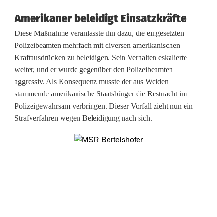
b
Amerikaner beleidigt Einsatzkräfte
e
Diese Maßnahme veranlasste ihn dazu, die eingesetzten
t
Polizeibeamten mehrfach mit diversen amerikanischen
Kraftausdrücken zu beleidigen. Sein Verhalten eskalierte
r
weiter, und er wurde gegenüber den Polizeibeamten
u
aggressiv. Als Konsequenz musste der aus Weiden
stammende amerikanische Staatsbürger die Restnacht im
n
Polizeigewahrsam verbringen. Dieser Vorfall zieht nun ein
k
Strafverfahren wegen Beleidigung nach sich.
e
n
u
n
d