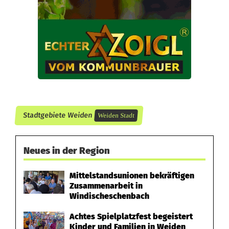
d
d
a
v
o
n
Stadtgebiete Weiden
Weiden Stadt
g
e
Neues in der Region
f
Mittelstandsunionen bekräftigen
a
Zusammenarbeit in
h
Windischeschenbach
r
Achtes Spielplatzfest begeistert
Kinder und Familien in Weiden