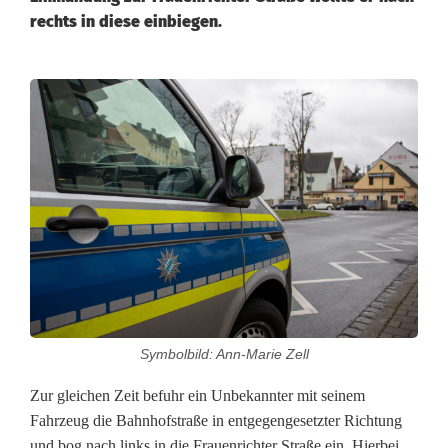
rechts in diese einbiegen.
G
e
s
c
h
n
i
Symbolbild: Ann-Marie Zell
t
Zur gleichen Zeit befuhr ein Unbekannter mit seinem
t
Fahrzeug die Bahnhofstraße in entgegengesetzter Richtung
e
und bog nach links in die Frauenrichter Straße ein. Hierbei