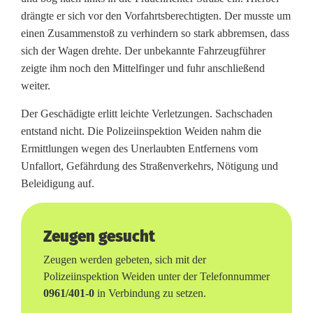
drängte er sich vor den Vorfahrtsberechtigten. Der musste um
n
einen Zusammenstoß zu verhindern so stark abbremsen, dass
,
sich der Wagen drehte. Der unbekannte Fahrzeugführer
zeigte ihm noch den Mittelfinger und fuhr anschließend
M
weiter.
i
Der Geschädigte erlitt leichte Verletzungen. Sachschaden
t
entstand nicht. Die Polizeiinspektion Weiden nahm die
Ermittlungen wegen des Unerlaubten Entfernens vom
t
Unfallort, Gefährdung des Straßenverkehrs, Nötigung und
e
Beleidigung auf.
l
f
Zeugen gesucht
i
Zeugen werden gebeten, sich mit der
Polizeiinspektion Weiden unter der Telefonnummer
n
0961/401-0
in Verbindung zu setzen.
g