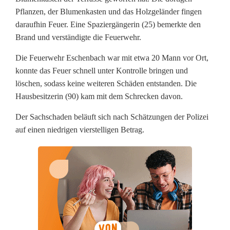
g
Pflanzen, der Blumenkasten und das Holzgeländer fingen
daraufhin Feuer. Eine Spaziergängerin (25) bemerkte den
a
Brand und verständigte die Feuerwehr.
r
Die Feuerwehr Eschenbach war mit etwa 20 Mann vor Ort,
e
konnte das Feuer schnell unter Kontrolle bringen und
löschen, sodass keine weiteren Schäden entstanden. Die
t
Hausbesitzerin (90) kam mit dem Schrecken davon.
t
Der Sachschaden beläuft sich nach Schätzungen der Polizei
e
auf einen niedrigen vierstelligen Betrag.
v
e
r
u
r