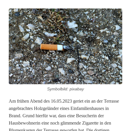
G
l
i
m
m
e
n
Symbolbild: pixabay
d
Am frühen Abend des 16.05.2023 geriet ein an der Terrasse
e
angebrachtes Holzgeländer eines Einfamilienhauses in
Z
Brand. Grund hierfür war, dass eine Besucherin der
Hausbewohnerin eine noch glimmende Zigarette in den
i
Blumenkasten der Terrasse geworfen hat. Die dortigen