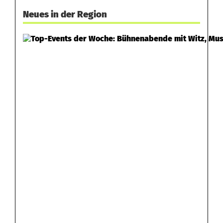
Neues in der Region
e
n
b
r
a
n
d