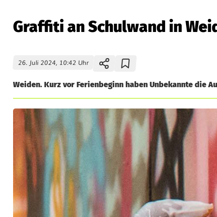
Graffiti an Schulwand in Wei
26. Juli 2024, 10:42 Uhr
Weiden. Kurz vor Ferienbeginn haben Unbekannte die Auß
G
r
a
f
f
i