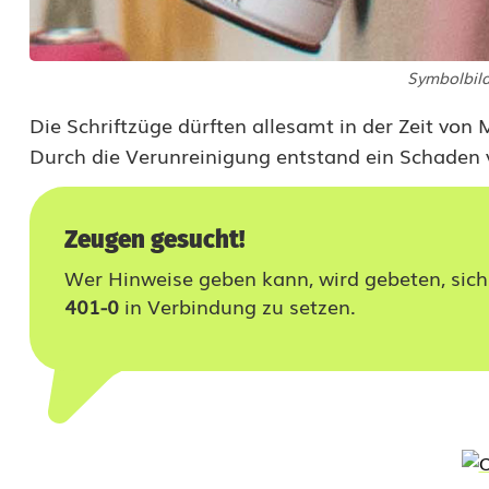
d
i
Symbolbil
n
Die Schriftzüge dürften allesamt in der Zeit von
W
Durch die Verunreinigung entstand ein Schaden 
e
i
Zeugen gesucht!
d
Wer Hinweise geben kann, wird gebeten, sich
401-0
in Verbindung zu setzen.
e
n