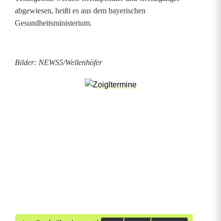
r
abgewiesen, heißt es aus dem bayerischen
Gesundheitsministerium.
e
g
Bilder: NEWS5/Wellenhöfer
e
l
n
a
n
d
e
n
G