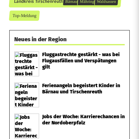
Landkreis Tirschenreuth
Bärnau
Mähring
Waldsassen
r
Top-Meldung
e
n
Neues in der Region
z
e
Fluggastrechte gestärkt - was bei
Flugausfällen und Verspätungen
n
gilt
Ferienangeln begeistert Kinder in
Bärnau und Tirschenreuth
Jobs der Woche: Karrierechancen in
der Nordoberpfalz