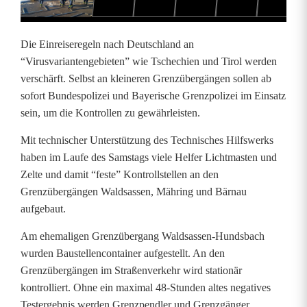
r
f
Die Einreiseregeln nach Deutschland an
t
“Virusvariantengebieten” wie Tschechien und Tirol werden
verschärft. Selbst an kleineren Grenzübergängen sollen ab
e
sofort Bundespolizei und Bayerische Grenzpolizei im Einsatz
E
sein, um die Kontrollen zu gewährleisten.
i
Mit technischer Unterstützung des Technisches Hilfswerks
haben im Laufe des Samstags viele Helfer Lichtmasten und
n
Zelte und damit “feste” Kontrollstellen an den
r
Grenzübergängen Waldsassen, Mähring und Bärnau
aufgebaut.
e
Am ehemaligen Grenzübergang Waldsassen-Hundsbach
i
wurden Baustellencontainer aufgestellt. An den
s
Grenzübergängen im Straßenverkehr wird stationär
kontrolliert. Ohne ein maximal 48-Stunden altes negatives
e
Testergebnis werden Grenzpendler und Grenzgänger