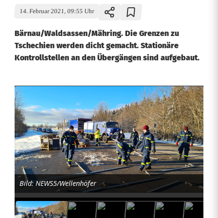
14. Februar 2021, 09:55 Uhr
Bärnau/Waldsassen/Mähring. Die Grenzen zu
Tschechien werden dicht gemacht. Stationäre
Kontrollstellen an den Übergängen sind aufgebaut.
V
e
r
s
c
Bild: NEWS5/Wellenhöfer
h
ä