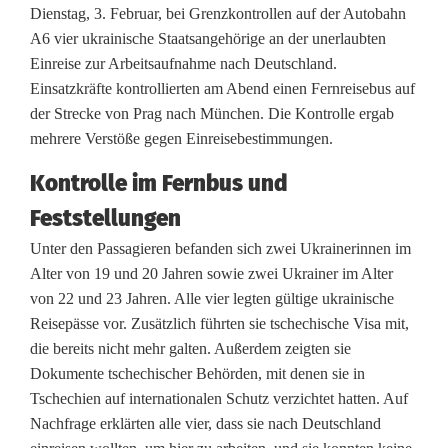
r
Dienstag, 3. Februar, bei Grenzkontrollen auf der Autobahn
A6 vier ukrainische Staatsangehörige an der unerlaubten
e
Einreise zur Arbeitsaufnahme nach Deutschland.
n
Einsatzkräfte kontrollierten am Abend einen Fernreisebus auf
der Strecke von Prag nach München. Die Kontrolle ergab
z
mehrere Verstöße gegen Einreisebestimmungen.
k
Kontrolle im Fernbus und
o
Feststellungen
n
Unter den Passagieren befanden sich zwei Ukrainerinnen im
t
Alter von 19 und 20 Jahren sowie zwei Ukrainer im Alter
von 22 und 23 Jahren. Alle vier legten gültige ukrainische
r
Reisepässe vor. Zusätzlich führten sie tschechische Visa mit,
o
die bereits nicht mehr galten. Außerdem zeigten sie
Dokumente tschechischer Behörden, mit denen sie in
l
Tschechien auf internationalen Schutz verzichtet hatten. Auf
l
Nachfrage erklärten alle vier, dass sie nach Deutschland