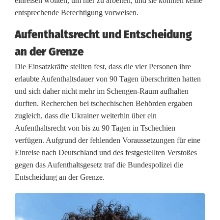
einreisen wollten, um hier zu arbeiten, und sie konnten keine
e
entsprechende Berechtigung vorweisen.
a
Aufenthaltsrecht und Entscheidung
u
an der Grenze
f
Die Einsatzkräfte stellten fest, dass die vier Personen ihre
erlaubte Aufenthaltsdauer von 90 Tagen überschritten hatten
A
und sich daher nicht mehr im Schengen-Raum aufhalten
u
durften. Recherchen bei tschechischen Behörden ergaben
zugleich, dass die Ukrainer weiterhin über ein
t
Aufenthaltsrecht von bis zu 90 Tagen in Tschechien
o
verfügen. Aufgrund der fehlenden Voraussetzungen für eine
Einreise nach Deutschland und des festgestellten Verstoßes
b
gegen das Aufenthaltsgesetz traf die Bundespolizei die
a
Entscheidung an der Grenze.
h
n