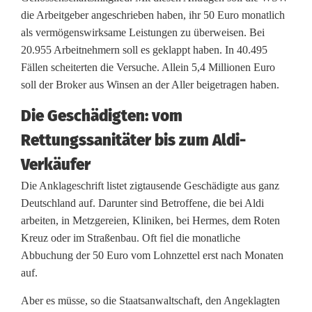
t
die Arbeitgeber angeschrieben haben, ihr 50 Euro monatlich
r
als vermögenswirksame Leistungen zu überweisen. Bei
20.955 Arbeitnehmern soll es geklappt haben. In 40.495
o
Fällen scheiterten die Versuche. Allein 5,4 Millionen Euro
g
soll der Broker aus Winsen an der Aller beigetragen haben.
e
Die Geschädigten: vom
n
Rettungssanitäter bis zum Aldi-
h
Verkäufer
a
Die Anklageschrift listet zigtausende Geschädigte aus ganz
Deutschland auf. Darunter sind Betroffene, die bei Aldi
b
arbeiten, in Metzgereien, Kliniken, bei Hermes, dem Roten
e
Kreuz oder im Straßenbau. Oft fiel die monatliche
Abbuchung der 50 Euro vom Lohnzettel erst nach Monaten
n
auf.
Aber es müsse, so die Staatsanwaltschaft, den Angeklagten