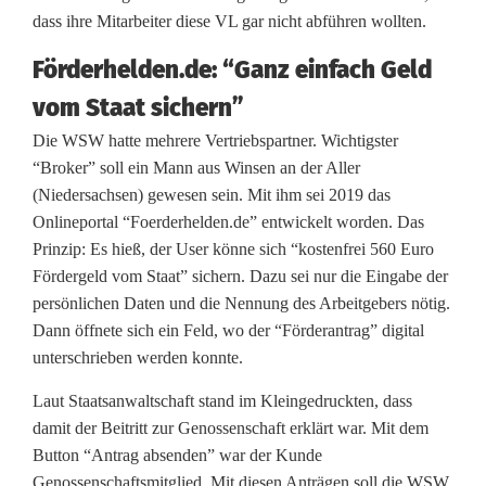
dass ihre Mitarbeiter diese VL gar nicht abführen wollten.
M
Förderhelden.de: “Ganz einfach Geld
i
vom Staat sichern”
l
Die WSW hatte mehrere Vertriebspartner. Wichtigster
l
“Broker” soll ein Mann aus Winsen an der Aller
i
(Niedersachsen) gewesen sein. Mit ihm sei 2019 das
Onlineportal “Foerderhelden.de” entwickelt worden. Das
o
Prinzip: Es hieß, der User könne sich “kostenfrei 560 Euro
Fördergeld vom Staat” sichern. Dazu sei nur die Eingabe der
n
persönlichen Daten und die Nennung des Arbeitgebers nötig.
e
Dann öffnete sich ein Feld, wo der “Förderantrag” digital
unterschrieben werden konnte.
n
b
Laut Staatsanwaltschaft stand im Kleingedruckten, dass
damit der Beitritt zur Genossenschaft erklärt war. Mit dem
e
Button “Antrag absenden” war der Kunde
Genossenschaftsmitglied. Mit diesen Anträgen soll die WSW