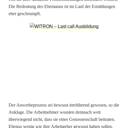
n
Die Bedeutung des Ehemanns ist im Lauf der Ermittlungen
eher geschrumpft.
e
h
m
e
r
u
m
1
3
Der Anwerbeprozess sei bewusst irreführend gewesen, so die
Anklage. Die Arbeitnehmer wussten demnach weit
,
überwiegend nicht, dass sie einer Genossenschaft beitraten.
5
Ebenso wenig wie ihre Arbeitgeber gewusst haben sollen,