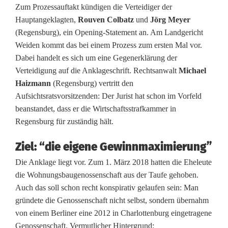
s
Zum Prozessauftakt kündigen die Verteidiger der
Hauptangeklagten,
Rouven Colbatz
und
Jörg Meyer
d
(Regensburg), ein Opening-Statement an. Am Landgericht
e
Weiden kommt das bei einem Prozess zum ersten Mal vor.
Dabei handelt es sich um eine Gegenerklärung der
s
Verteidigung auf die Anklageschrift. Rechtsanwalt
Michael
J
Haizmann
(Regensburg) vertritt den
Aufsichtsratsvorsitzenden: Der Jurist hat schon im Vorfeld
a
beanstandet, dass er die Wirtschaftsstrafkammer in
h
Regensburg für zuständig hält.
r
Ziel: “die eigene Gewinnmaximierung”
e
Die Anklage liegt vor. Zum 1. März 2018 hatten die Eheleute
die Wohnungsbaugenossenschaft aus der Taufe gehoben.
s
Auch das soll schon recht konspirativ gelaufen sein: Man
:
gründete die Genossenschaft nicht selbst, sondern übernahm
von einem Berliner eine 2012 in Charlottenburg eingetragene
W
Genossenschaft. Vermutlicher Hintergrund: