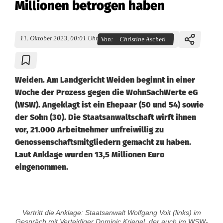
Millionen betrogen haben
11. Oktober 2023, 00:01 Uhr
Von:
Christine Ascherl
Weiden. Am Landgericht Weiden beginnt in einer
Woche der Prozess gegen die WohnSachWerte eG
(WSW). Angeklagt ist ein Ehepaar (50 und 54) sowie
der Sohn (30). Die Staatsanwaltschaft wirft ihnen
vor, 21.000 Arbeitnehmer unfreiwillig zu
Genossenschaftsmitgliedern gemacht zu haben.
Laut Anklage wurden 13,5 Millionen Euro
eingenommen.
G
Vertritt die Anklage: Staatsanwalt Wolfgang Voit (links) im
Gespräch mit Verteidiger Dominic Kriegel, der auch im WSW-