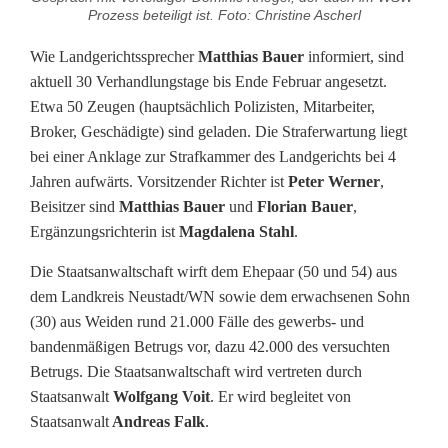
r
Prozess beteiligt ist. Foto: Christine Ascherl
ö
Wie Landgerichtssprecher
Matthias Bauer
informiert, sind
ß
aktuell 30 Verhandlungstage bis Ende Februar angesetzt.
Etwa 50 Zeugen (hauptsächlich Polizisten, Mitarbeiter,
t
Broker, Geschädigte) sind geladen. Die Straferwartung liegt
e
bei einer Anklage zur Strafkammer des Landgerichts bei 4
Jahren aufwärts. Vorsitzender Richter ist
Peter Werner
,
r
Beisitzer sind
Matthias Bauer
und
Florian Bauer
,
P
Ergänzungsrichterin ist
Magdalena Stahl
.
r
Die Staatsanwaltschaft wirft dem Ehepaar (50 und 54) aus
dem Landkreis Neustadt/WN sowie dem erwachsenen Sohn
o
(30) aus Weiden rund 21.000 Fälle des gewerbs- und
z
bandenmäßigen Betrugs vor, dazu 42.000 des versuchten
Betrugs. Die Staatsanwaltschaft wird vertreten durch
e
Staatsanwalt
Wolfgang Voit
. Er wird begleitet von
s
Staatsanwalt
Andreas Falk
.