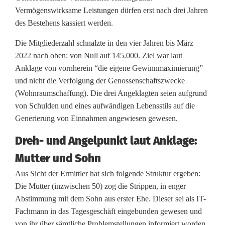
S
Vermögenswirksame Leistungen dürfen erst nach drei Jahren
des Bestehens kassiert werden.
W
Die Mitgliederzahl schnalzte in den vier Jahren bis März
s
2022 nach oben: von Null auf 145.000. Ziel war laut
o
Anklage von vornherein “die eigene Gewinnmaximierung”
und nicht die Verfolgung der Genossenschaftszwecke
l
(Wohnraumschaffung). Die drei Angeklagten seien aufgrund
l
von Schulden und eines aufwändigen Lebensstils auf die
Generierung von Einnahmen angewiesen gewesen.
A
Dreh- und Angelpunkt laut Anklage:
r
Mutter und Sohn
b
Aus Sicht der Ermittler hat sich folgende Struktur ergeben:
e
Die Mutter (inzwischen 50) zog die Strippen, in enger
i
Abstimmung mit dem Sohn aus erster Ehe. Dieser sei als IT-
Fachmann in das Tagesgeschäft eingebunden gewesen und
t
von ihr über sämtliche Problemstellungen informiert worden.