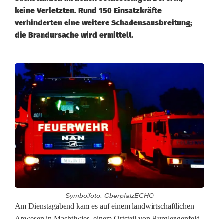
keine Verletzten. Rund 150 Einsatzkräfte
verhinderten eine weitere Schadensausbreitung;
die Brandursache wird ermittelt.
Symbolfoto: OberpfalzECHO
G
Am Dienstagabend kam es auf einem landwirtschaftlichen
Anwesen in Machtlwies, einem Ortsteil von Burglengenfeld,