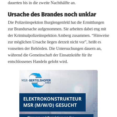
dauerten bis in die zweite Nachthälfte an.
r
Ursache des Brandes noch unklar
g
Die Polizeiinspektion Burglengenfeld hat die Ermittlungen
l
zur Brandursache aufgenommen. Sie arbeiten dabei eng mit
e
der Kriminalpolizeiinspektion Amberg zusammen. “Hinweise
zur möglichen Ursache liegen derzeit nicht vor”, heißt es
n
vonseiten der Behörden. Die Untersuchungen dauern an,
g
während die Gemeinschaft der Einsatzkräfte für ihr
entschlossenes Handeln gelobt wird.
e
n
f
e
l
d