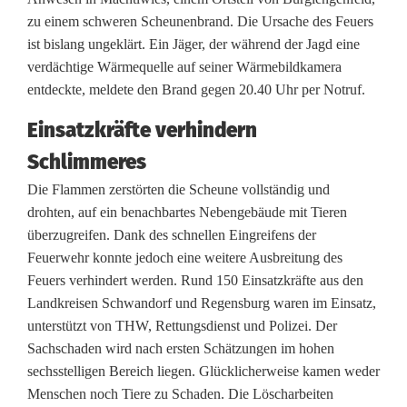
r
zu einem schweren Scheunenbrand. Die Ursache des Feuers
ist bislang ungeklärt. Ein Jäger, der während der Jagd eine
o
verdächtige Wärmequelle auf seiner Wärmebildkamera
ß
entdeckte, meldete den Brand gegen 20.40 Uhr per Notruf.
b
Einsatzkräfte verhindern
r
Schlimmeres
a
Die Flammen zerstörten die Scheune vollständig und
drohten, auf ein benachbartes Nebengebäude mit Tieren
n
überzugreifen. Dank des schnellen Eingreifens der
d
Feuerwehr konnte jedoch eine weitere Ausbreitung des
Feuers verhindert werden. Rund 150 Einsatzkräfte aus den
i
Landkreisen Schwandorf und Regensburg waren im Einsatz,
n
unterstützt von THW, Rettungsdienst und Polizei. Der
Sachschaden wird nach ersten Schätzungen im hohen
B
sechsstelligen Bereich liegen. Glücklicherweise kamen weder
u
Menschen noch Tiere zu Schaden. Die Löscharbeiten