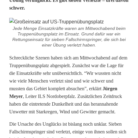
Übung verunglückt. Es gibt sieben Verletzte – drei davon
schwer.
p
d
Jede Menge Einsatzkräfte waren am Mittwochabend beim
a
Truppenübungsplatz im Einsatz. Grund dafür war ein
Rettungseinsatz für sieben Fallschirmspringer, die sich bei
t
einer Übung verletzt haben.
e
Schreckliche Szenen haben sich am Mittwochabend auf dem
Truppenübungsplatz abgespielt. Zunächst war die Lage für
]
die Einsatzkräfte sehr unübersichtlich. “Wir wussten nicht
S
wie viele Menschen verletzt sind und wie schwer und
mussten das Gebiet komplett absuchen”, erklärt
Jürgen
i
Meyer
, Leiter ILS Nordoberpfalz. Zusätzlichen Zeitdruck
e
haben die eintretende Dunkelheit und das herannahende
Unwetter mit Starkregen, Wind und Gewitter gemacht.
b
Die Ursache des Unglücks ist bislang noch unklar. Sieben
e
Fallschirmspringer sind verletzt, einige von ihnen sollen sich