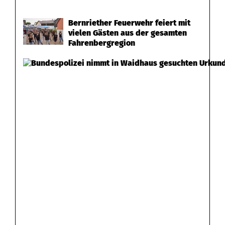
-
Bernriether Feuerwehr feiert mit
vielen Gästen aus der gesamten
d
Fahrenbergregion
r
e
i
s
c
h
w
e
r