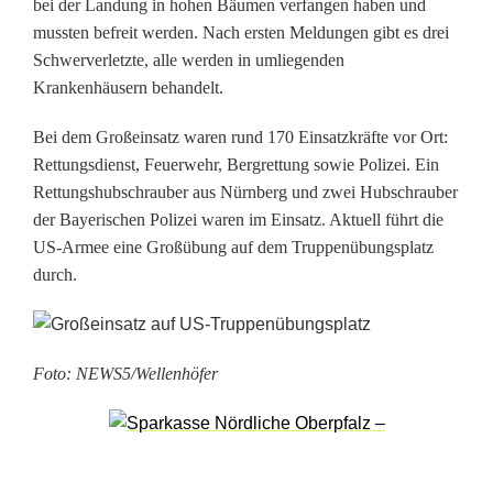
n
bei der Landung in hohen Bäumen verfangen haben und
mussten befreit werden. Nach ersten Meldungen gibt es drei
F
Schwerverletzte, alle werden in umliegenden
a
Krankenhäusern behandelt.
l
Bei dem Großeinsatz waren rund 170 Einsatzkräfte vor Ort:
l
Rettungsdienst, Feuerwehr, Bergrettung sowie Polizei. Ein
Rettungshubschrauber aus Nürnberg und zwei Hubschrauber
s
der Bayerischen Polizei waren im Einsatz. Aktuell führt die
c
US-Armee eine Großübung auf dem Truppenübungsplatz
durch.
h
i
r
Foto: NEWS5/Wellenhöfer
m
s